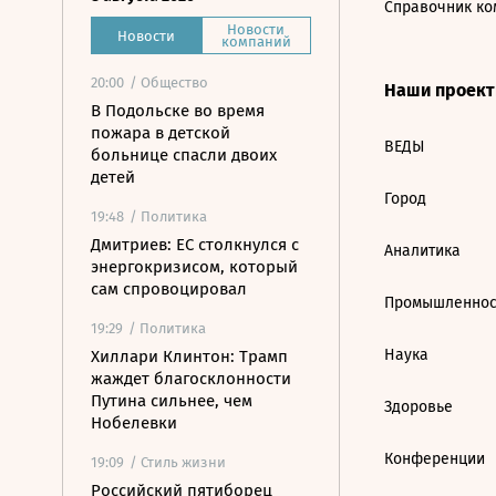
Справочник ко
Новости
Новости
компаний
20:00
/ Общество
Наши проек
В Подольске во время
пожара в детской
ВЕДЫ
больнице спасли двоих
детей
Город
19:48
/ Политика
Дмитриев: ЕС столкнулся с
Аналитика
энергокризисом, который
сам спровоцировал
Промышленнос
19:29
/ Политика
Наука
Хиллари Клинтон: Трамп
жаждет благосклонности
Путина сильнее, чем
Здоровье
Нобелевки
Конференции
19:09
/ Стиль жизни
Российский пятиборец