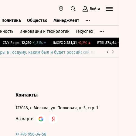
Войти
Политика
Общество
Менеджмент
нность
Инновации и технологии
Техуспех
ть
Политика
Общество
Менеджмент
CNY Бирж.
12,239
+1,31%
↑
IMOEX
2 281,31
-0,2%
↓
RTSI
874,64
-1,12%
↓
ры в Госдуму: каким был и будет российский парламент
Война н
Контакты
127018, г. Москва, ул. Полковая, д. 3, стр. 1
На карте
+7 495 956-34-58