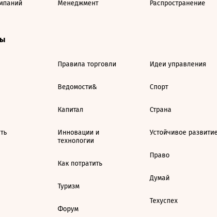
мпаний
Менеджмент
Распространение
ты
Правила торговли
Идеи управления
Ведомости&
Спорт
Капитал
Страна
ть
Инновации и
Устойчивое развити
технологии
Право
Как потратить
Думай
Туризм
Техуспех
Форум