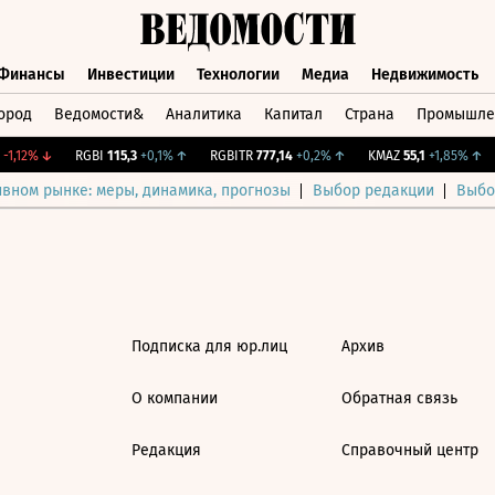
Финансы
Инвестиции
Технологии
Медиа
Недвижимость
ород
Ведомости&
Аналитика
Капитал
Страна
Промышле
а
Финансы
Инвестиции
Технологии
Медиа
Недвижимос
1,12%
↓
RGBI
115,3
+0,1%
↑
RGBITR
777,14
+0,2%
↑
KMAZ
55,1
+1,85%
↑
ивном рынке: меры, динамика, прогнозы
Выбор редакции
Выбо
Подписка для юр.лиц
Архив
О компании
Обратная связь
Редакция
Справочный центр