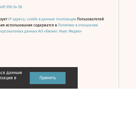
 495 956-34-58
ьзует
IP адреса, cookie и данные геолокации
Пользователей
овия использования содержатся в
Политике в отношении
персональных данных АО «Бизнес Ньюс Медиа»
ься данным
Принять
изации в