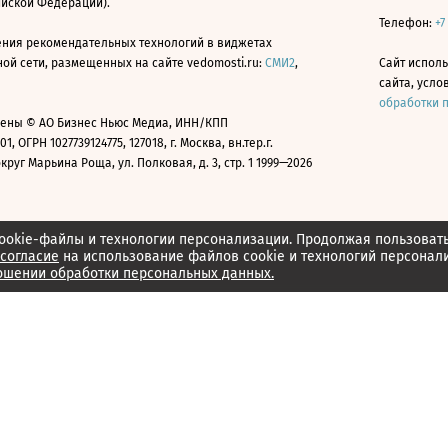
ийской Федерации).
Телефон:
+7
ния рекомендательных технологий в виджетах
й сети, размещенных на сайте vedomosti.ru:
СМИ2
,
Сайт испол
сайта, усл
обработки 
ены © АО Бизнес Ньюс Медиа, ИНН/КПП
01, ОГРН 1027739124775, 127018, г. Москва, вн.тер.г.
уг Марьина Роща, ул. Полковая, д. 3, стр. 1 1999—2026
ookie-файлы и технологии персонализации. Продолжая пользоват
согласие
на использование файлов cookie и технологий персонал
ошении обработки персональных данных.