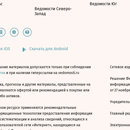
ьс
Ведомости Юг
Ведомости Северо-
Запад
я iOS
Скачать для Android
ание материалов допускается только при соблюдении
Сетевое изд
атки
и при наличии гиперссылки на vedomosti.ru
Решение Фе
ка, прогнозы и другие материалы, представленные на
информацио
 являются офертой или рекомендацией к покупке или
от 27 ноября
ибо активов.
Учредитель
ном ресурсе применяются рекомендательные
ормационные технологии предоставления информации
Главный ре
 систематизации и анализа сведений, относящихся к
ользователей сети «Интернет», находящихся на
Электронна