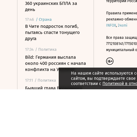
территории Росс
360 украинских БПЛА за
день
Правила примене
17:46
/
Страна
рекламно-обменно
INFOX
,
24smi
В Чите подросток погиб,
пытаясь спасти тонущего
Все права защищ
друга
7712108141/7715010
17:34
/ Политика
муниципальный окр
Bild: Германия выслала
около 400 россиян с начала
конфликта на Украине
На нашем сайте используются c
сайтом, вы подтверждаете свое
17:11
/ Политика
соответствии с
Политикой в отн
Бывший глава Верховного
суда Венгрии принял
предложение стать
президентом страны
17:01
/ Политика
Состояние бывшего
президента США Джо