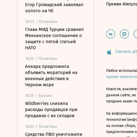
Премия Импул
Егор Громадский завоевал
золото на ЧЕ
18:55
/ Политика
Глава МИД Турции сравнил
Мекканское соглашение о
защите с пятой статьей
НАТО
Скачать дл
18:30
/ Политика
Анкара предложила
Любое использов
объявить мораторий на
правил перепеч
военные действия в
Черном море
Новости, аналити
данном сайте, не
18:25
/ Бизнес
продаже каких-л
Wildberries снизила
расходы продавцов при
На информацион
продажах с их складов
технологии (инф
на основе сбора,
18:02
/ Политика
предпочтениям п
Средства ПВО уничтожили