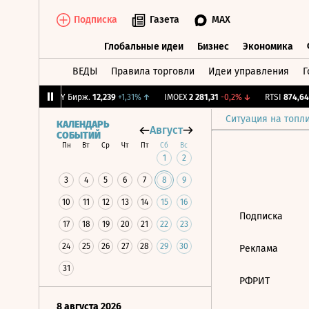
Подписка
Газета
MAX
Глобальные идеи
Бизнес
Экономика
ВЕДЫ
Правила торговли
Идеи управления
Г
Глобальные идеи
Бизнес
Экономик
+1,85%
↑
CNY Бирж.
12,239
+1,31%
↑
IMOEX
2 281,31
-0,2%
↓
RTSI
874,64
-
Ситуация на топл
КАЛЕНДАРЬ
Август
СОБЫТИЙ
Пн
Вт
Ср
Чт
Пт
Сб
Вс
1
2
3
4
5
6
7
8
9
10
11
12
13
14
15
16
Подписка
17
18
19
20
21
22
23
24
25
26
27
28
29
30
Реклама
31
РФРИТ
8 августа 2026