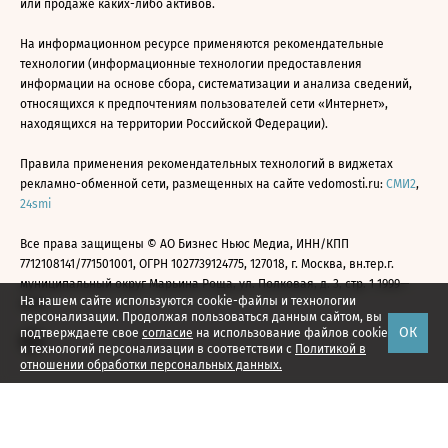
или продаже каких-либо активов.
На информационном ресурсе применяются рекомендательные
технологии (информационные технологии предоставления
информации на основе сбора, систематизации и анализа сведений,
относящихся к предпочтениям пользователей сети «Интернет»,
находящихся на территории Российской Федерации).
Правила применения рекомендательных технологий в виджетах
рекламно-обменной сети, размещенных на сайте vedomosti.ru:
СМИ2
,
24smi
Все права защищены © АО Бизнес Ньюс Медиа, ИНН/КПП
7712108141/771501001, ОГРН 1027739124775, 127018, г. Москва, вн.тер.г.
муниципальный округ Марьина Роща, ул. Полковая, д. 3, стр. 1 1999—
На нашем сайте используются cookie-файлы и технологии
2026
персонализации. Продолжая пользоваться данным сайтом, вы
ОК
подтверждаете свое
согласие
на использование файлов cookie
и технологий персонализации в соответствии с
Политикой в
отношении обработки персональных данных.