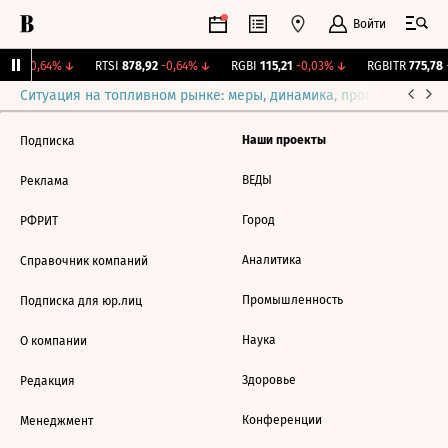
Войти
1,29
-0,64%
↓
RTSI
878,92
-0,64%
↓
RGBI
115,21
-0,03%
↓
RGBITR
775,78
+
Ситуация на топливном рынке: меры, динамика, прогнозы
Выб
Наши проекты
Подписка
ВЕДЫ
Реклама
Город
РФРИТ
Аналитика
Справочник компаний
Промышленность
Подписка для юр.лиц
Наука
О компании
Здоровье
Редакция
Конференции
Менеджмент