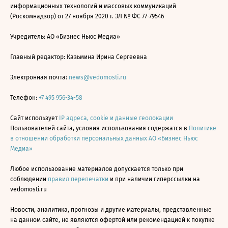
информационных технологий и массовых коммуникаций
(Роскомнадзор) от 27 ноября 2020 г. ЭЛ № ФС 77-79546
Учредитель: АО «Бизнес Ньюс Медиа»
Главный редактор: Казьмина Ирина Сергеевна
Электронная почта:
news@vedomosti.ru
Телефон:
+7 495 956-34-58
Сайт использует
IP адреса, cookie и данные геолокации
Пользователей сайта, условия использования содержатся в
Политике
в отношении обработки персональных данных АО «Бизнес Ньюс
Медиа»
Любое использование материалов допускается только при
соблюдении
правил перепечатки
и при наличии гиперссылки на
vedomosti.ru
Новости, аналитика, прогнозы и другие материалы, представленные
на данном сайте, не являются офертой или рекомендацией к покупке