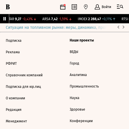
Войти
UTAR
9,27
-0,43%
↓
ARSA
7,42
-1,59%
↓
IMOEX
2 288,47
+0,11%
↑
RTSI
Ситуация на топливном рынке: меры, динамика, прогнозы
Выб
Наши проекты
Подписка
ВЕДЫ
Реклама
Город
РФРИТ
Аналитика
Справочник компаний
Промышленность
Подписка для юр.лиц
Наука
О компании
Здоровье
Редакция
Конференции
Менеджмент