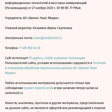
информационных технологий и массовых коммуникаций
(Роскомнадзор) от 27 ноября 2020 г. ЭЛ № ФС 77-79546
Учредитель: АО «Бизнес Ньюс Медиа»
Главный редактор: Казьмина Ирина Сергеевна
Электронная почта:
news@vedomosti.ru
Телефон:
+7 495 956-34-58
Сайт использует
IP адреса, cookie и данные геолокации
Пользователей сайта, условия использования содержатся в
Политике
в отношении обработки персональных данных АО «Бизнес Ньюс
Медиа»
Любое использование материалов допускается только при
соблюдении
правил перепечатки
и при наличии гиперссылки на
vedomosti.ru
Новости, аналитика, прогнозы и другие материалы, представленные
на данном сайте, не являются офертой или рекомендацией к покупке