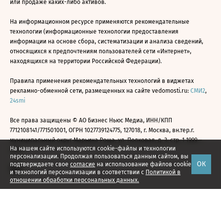
или продаже каких-либо активов.
На информационном ресурсе применяются рекомендательные
технологии (информационные технологии предоставления
информации на основе сбора, систематизации и анализа сведений,
относящихся к предпочтениям пользователей сети «Интернет»,
находящихся на территории Российской Федерации).
Правила применения рекомендательных технологий в виджетах
рекламно-обменной сети, размещенных на сайте vedomosti.ru:
СМИ2
,
24smi
Все права защищены © АО Бизнес Ньюс Медиа, ИНН/КПП
7712108141/771501001, ОГРН 1027739124775, 127018, г. Москва, вн.тер.г.
муниципальный округ Марьина Роща, ул. Полковая, д. 3, стр. 1 1999—
На нашем сайте используются cookie-файлы и технологии
2026
персонализации. Продолжая пользоваться данным сайтом, вы
ОК
подтверждаете свое
согласие
на использование файлов cookie
и технологий персонализации в соответствии с
Политикой в
отношении обработки персональных данных.