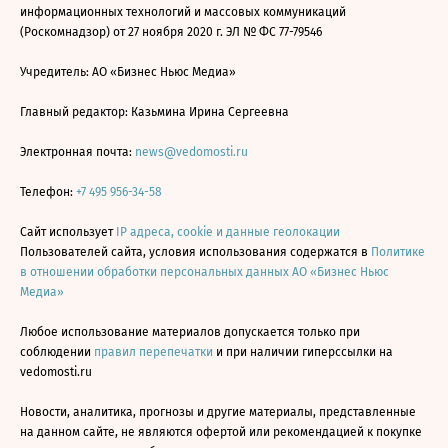
информационных технологий и массовых коммуникаций
(Роскомнадзор) от 27 ноября 2020 г. ЭЛ № ФС 77-79546
Учредитель: АО «Бизнес Ньюс Медиа»
Главный редактор: Казьмина Ирина Сергеевна
Электронная почта:
news@vedomosti.ru
Телефон:
+7 495 956-34-58
Сайт использует
IP адреса, cookie и данные геолокации
Пользователей сайта, условия использования содержатся в
Политике
в отношении обработки персональных данных АО «Бизнес Ньюс
Медиа»
Любое использование материалов допускается только при
соблюдении
правил перепечатки
и при наличии гиперссылки на
vedomosti.ru
Новости, аналитика, прогнозы и другие материалы, представленные
на данном сайте, не являются офертой или рекомендацией к покупке