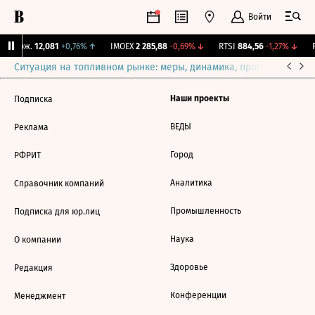
Войти
Y Бирж.
12,081
+0,76%
↑
IMOEX
2 285,88
-0,69%
↓
RTSI
884,56
-1,27%
↓
R
Ситуация на топливном рынке: меры, динамика, прогнозы
Выб
Наши проекты
Подписка
ВЕДЫ
Реклама
Город
РФРИТ
Аналитика
Справочник компаний
Промышленность
Подписка для юр.лиц
Наука
О компании
Здоровье
Редакция
Конференции
Менеджмент