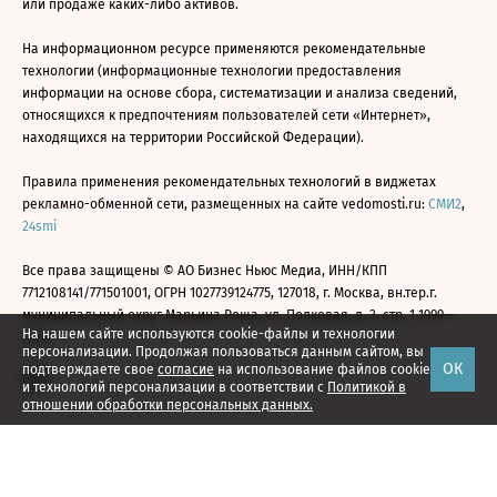
или продаже каких-либо активов.
На информационном ресурсе применяются рекомендательные
технологии (информационные технологии предоставления
информации на основе сбора, систематизации и анализа сведений,
относящихся к предпочтениям пользователей сети «Интернет»,
находящихся на территории Российской Федерации).
Правила применения рекомендательных технологий в виджетах
рекламно-обменной сети, размещенных на сайте vedomosti.ru:
СМИ2
,
24smi
Все права защищены © АО Бизнес Ньюс Медиа, ИНН/КПП
7712108141/771501001, ОГРН 1027739124775, 127018, г. Москва, вн.тер.г.
муниципальный округ Марьина Роща, ул. Полковая, д. 3, стр. 1 1999—
На нашем сайте используются cookie-файлы и технологии
2026
персонализации. Продолжая пользоваться данным сайтом, вы
ОК
подтверждаете свое
согласие
на использование файлов cookie
и технологий персонализации в соответствии с
Политикой в
отношении обработки персональных данных.