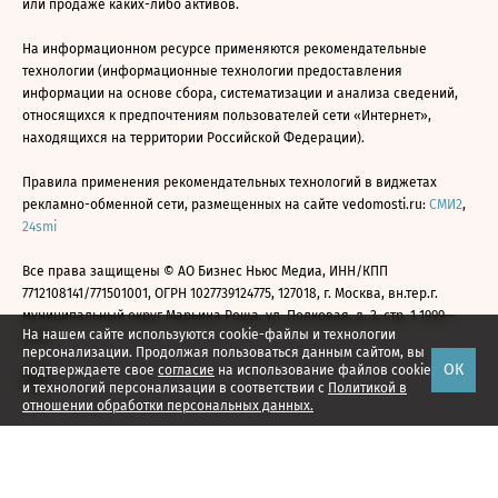
или продаже каких-либо активов.
На информационном ресурсе применяются рекомендательные
технологии (информационные технологии предоставления
информации на основе сбора, систематизации и анализа сведений,
относящихся к предпочтениям пользователей сети «Интернет»,
находящихся на территории Российской Федерации).
Правила применения рекомендательных технологий в виджетах
рекламно-обменной сети, размещенных на сайте vedomosti.ru:
СМИ2
,
24smi
Все права защищены © АО Бизнес Ньюс Медиа, ИНН/КПП
7712108141/771501001, ОГРН 1027739124775, 127018, г. Москва, вн.тер.г.
муниципальный округ Марьина Роща, ул. Полковая, д. 3, стр. 1 1999—
На нашем сайте используются cookie-файлы и технологии
2026
персонализации. Продолжая пользоваться данным сайтом, вы
ОК
подтверждаете свое
согласие
на использование файлов cookie
и технологий персонализации в соответствии с
Политикой в
отношении обработки персональных данных.