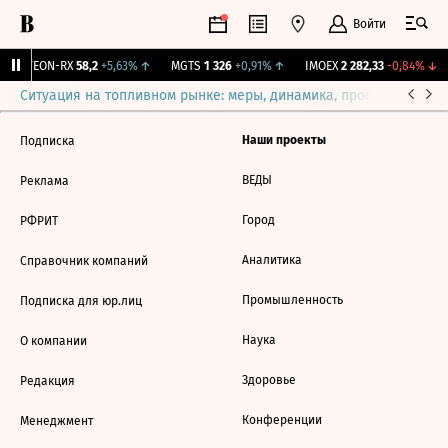
Войти
↑
VEON-RX
58,2
+5,63%
↑
MGTS
1 326
+0,91%
↑
IMOEX
2 282,33
-0,84%
↓
Ситуация на топливном рынке: меры, динамика, прогнозы
Выб
Наши проекты
Подписка
ВЕДЫ
Реклама
Город
РФРИТ
Аналитика
Справочник компаний
Промышленность
Подписка для юр.лиц
Наука
О компании
Здоровье
Редакция
Конференции
Менеджмент