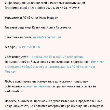
информационных технологий и массовых коммуникаций
(Роскомнадзор) от 27 ноября 2020 г. ЭЛ № ФС 77-79546
Учредитель: АО «Бизнес Ньюс Медиа»
Главный редактор: Казьмина Ирина Сергеевна
Электронная почта:
news@vedomosti.ru
Телефон:
+7 495 956-34-58
Сайт использует
IP адреса, cookie и данные геолокации
Пользователей сайта, условия использования содержатся в
Политике
в отношении обработки персональных данных АО «Бизнес Ньюс
Медиа»
Любое использование материалов допускается только при
соблюдении
правил перепечатки
и при наличии гиперссылки на
vedomosti.ru
Новости, аналитика, прогнозы и другие материалы, представленные
на данном сайте, не являются офертой или рекомендацией к покупке