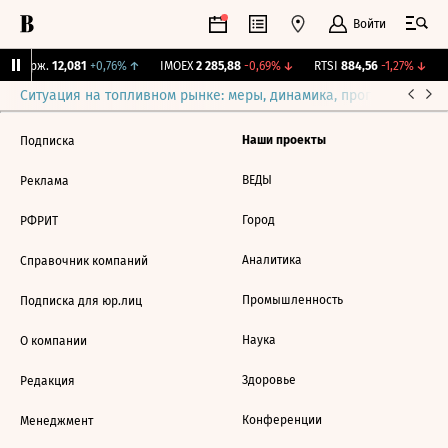
Войти
Y Бирж.
12,081
+0,76%
↑
IMOEX
2 285,88
-0,69%
↓
RTSI
884,56
-1,27%
↓
Ситуация на топливном рынке: меры, динамика, прогнозы
Выб
Наши проекты
Подписка
ВЕДЫ
Реклама
Город
РФРИТ
Аналитика
Справочник компаний
Промышленность
Подписка для юр.лиц
Наука
О компании
Здоровье
Редакция
Конференции
Менеджмент