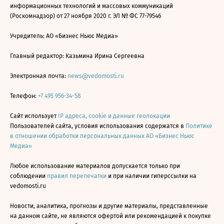
информационных технологий и массовых коммуникаций
(Роскомнадзор) от 27 ноября 2020 г. ЭЛ № ФС 77-79546
Учредитель: АО «Бизнес Ньюс Медиа»
Главный редактор: Казьмина Ирина Сергеевна
Электронная почта:
news@vedomosti.ru
Телефон:
+7 495 956-34-58
Сайт использует
IP адреса, cookie и данные геолокации
Пользователей сайта, условия использования содержатся в
Политике
в отношении обработки персональных данных АО «Бизнес Ньюс
Медиа»
Любое использование материалов допускается только при
соблюдении
правил перепечатки
и при наличии гиперссылки на
vedomosti.ru
Новости, аналитика, прогнозы и другие материалы, представленные
на данном сайте, не являются офертой или рекомендацией к покупке