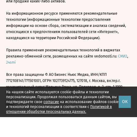
или продаже каких-либо активов.
На информационном ресурсе применяются рекомендательные
технологии (информационные технологии предоставления
информации на основе сбора, систематизации и анализа сведений,
относящихся к предпочтениям пользователей сети «Интернет»,
находящихся на территории Российской Федерации).
Правила применения рекомендательных технологий в виджетах
рекламно-обменной сети, размещенных на сайте vedomosti.ru:
СМИ2
,
24smi
Все права защищены © АО Бизнес Ньюс Медиа, ИНН/КПП
7712108141/771501001, ОГРН 1027739124775, 127018, г. Москва, вн.тер.г.
муниципальный округ Марьина Роща, ул. Полковая, д. 3, стр. 1 1999—
На нашем сайте используются cookie-файлы и технологии
2026
персонализации. Продолжая пользоваться данным сайтом, вы
ОК
подтверждаете свое
согласие
на использование файлов cookie
и технологий персонализации в соответствии с
Политикой в
отношении обработки персональных данных.