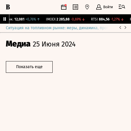
Войти
 Бирж.
12,081
+0,76%
↑
IMOEX
2 285,88
-0,69%
↓
RTSI
884,56
-1,27%
↓
RG
Ситуация на топливном рынке: меры, динамика, прогнозы
Выб
Медиа
25 Июня 2024
Показать еще