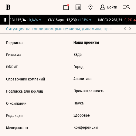
Войти
RGBI
115,34
+0,14%
↑
CNY Бирж.
12,239
+1,31%
↑
IMOEX
2 281,31
-0,2%
↓
Ситуация на топливном рынке: меры, динамика, прогнозы
Выб
Наши проекты
Подписка
ВЕДЫ
Реклама
Город
РФРИТ
Аналитика
Справочник компаний
Промышленность
Подписка для юр.лиц
Наука
О компании
Здоровье
Редакция
Конференции
Менеджмент