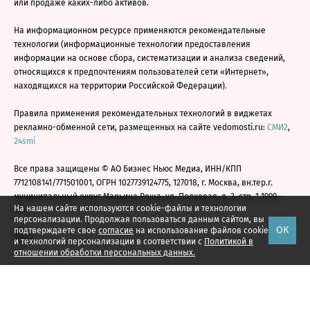
или продаже каких-либо активов.
На информационном ресурсе применяются рекомендательные
технологии (информационные технологии предоставления
информации на основе сбора, систематизации и анализа сведений,
относящихся к предпочтениям пользователей сети «Интернет»,
находящихся на территории Российской Федерации).
Правила применения рекомендательных технологий в виджетах
рекламно-обменной сети, размещенных на сайте vedomosti.ru:
СМИ2
,
24smi
Все права защищены © АО Бизнес Ньюс Медиа, ИНН/КПП
7712108141/771501001, ОГРН 1027739124775, 127018, г. Москва, вн.тер.г.
муниципальный округ Марьина Роща, ул. Полковая, д. 3, стр. 1 1999—
На нашем сайте используются cookie-файлы и технологии
2026
персонализации. Продолжая пользоваться данным сайтом, вы
ОК
подтверждаете свое
согласие
на использование файлов cookie
и технологий персонализации в соответствии с
Политикой в
отношении обработки персональных данных.