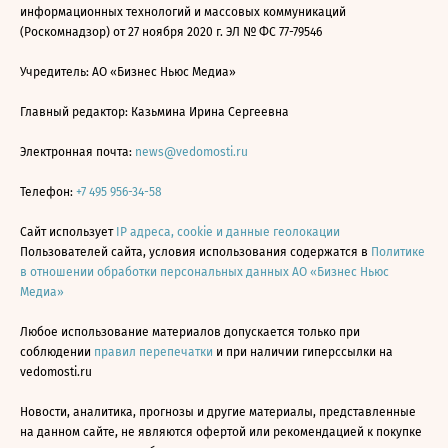
информационных технологий и массовых коммуникаций
(Роскомнадзор) от 27 ноября 2020 г. ЭЛ № ФС 77-79546
Учредитель: АО «Бизнес Ньюс Медиа»
Главный редактор: Казьмина Ирина Сергеевна
Электронная почта:
news@vedomosti.ru
Телефон:
+7 495 956-34-58
Сайт использует
IP адреса, cookie и данные геолокации
Пользователей сайта, условия использования содержатся в
Политике
в отношении обработки персональных данных АО «Бизнес Ньюс
Медиа»
Любое использование материалов допускается только при
соблюдении
правил перепечатки
и при наличии гиперссылки на
vedomosti.ru
Новости, аналитика, прогнозы и другие материалы, представленные
на данном сайте, не являются офертой или рекомендацией к покупке