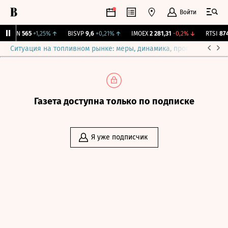
Войти
AVAN
565
+1,25%
↑
BISVP
9,6
+0,21%
↑
IMOEX
2 281,31
-0,2%
↓
RTSI
874,
Ситуация на топливном рынке: меры, динамика, прогнозы
Выб
Газета доступна только по подписке
Я уже подписчик