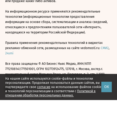
или продаже каких-либо активов.
На информационном ресурсе применяются рекомендательные
технологии (информационные технологии предоставления
информации на основе сбора, систематизации и анализа сведений,
относящихся к предпочтениям пользователей сети «Интернет»,
находящихся на территории Российской Федерации).
Правила применения рекомендательных технологий в виджетах
рекламно-обменной сети, размещенных на сайте vedomosti.ru:
СМИ2
,
24smi
Все права защищены © АО Бизнес Ньюс Медиа, ИНН/КПП
7712108141/771501001, ОГРН 1027739124775, 127018, г. Москва, вн.тер.г.
муниципальный округ Марьина Роща, ул. Полковая, д. 3, стр. 1 1999—
На нашем сайте используются cookie-файлы и технологии
2026
персонализации. Продолжая пользоваться данным сайтом, вы
ОК
подтверждаете свое
согласие
на использование файлов cookie
и технологий персонализации в соответствии с
Политикой в
отношении обработки персональных данных.