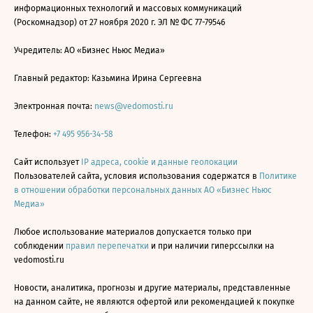
информационных технологий и массовых коммуникаций
(Роскомнадзор) от 27 ноября 2020 г. ЭЛ № ФС 77-79546
Учредитель: АО «Бизнес Ньюс Медиа»
Главный редактор: Казьмина Ирина Сергеевна
Электронная почта:
news@vedomosti.ru
Телефон:
+7 495 956-34-58
Сайт использует
IP адреса, cookie и данные геолокации
Пользователей сайта, условия использования содержатся в
Политике
в отношении обработки персональных данных АО «Бизнес Ньюс
Медиа»
Любое использование материалов допускается только при
соблюдении
правил перепечатки
и при наличии гиперссылки на
vedomosti.ru
Новости, аналитика, прогнозы и другие материалы, представленные
на данном сайте, не являются офертой или рекомендацией к покупке