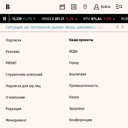
Войти
 Бирж.
12,239
+1,31%
↑
IMOEX
2 281,31
-0,2%
↓
RTSI
874,64
-1,12%
↓
RGBI
Ситуация на топливном рынке: меры, динамика, прогнозы
Выб
Наши проекты
Подписка
ВЕДЫ
Реклама
Город
РФРИТ
Аналитика
Справочник компаний
Промышленность
Подписка для юр.лиц
Наука
О компании
Здоровье
Редакция
Конференции
Менеджмент