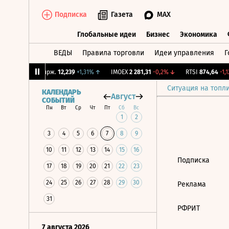
Подписка
Газета
MAX
Глобальные идеи
Бизнес
Экономика
ВЕДЫ
Правила торговли
Идеи управления
Г
Глобальные идеи
Бизнес
Экономик
7%
↓
CNY Бирж.
12,239
+1,31%
↑
IMOEX
2 281,31
-0,2%
↓
RTSI
874,64
-1,12
Ситуация на топл
КАЛЕНДАРЬ
Август
СОБЫТИЙ
Пн
Вт
Ср
Чт
Пт
Сб
Вс
1
2
3
4
5
6
7
8
9
10
11
12
13
14
15
16
Подписка
17
18
19
20
21
22
23
24
25
26
27
28
29
30
Реклама
31
РФРИТ
7 августа 2026