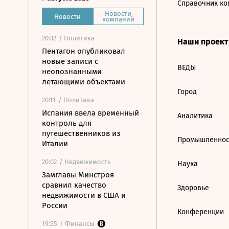
Справочник ко
Новости
Новости
компаний
20:32
/ Политика
Наши проек
Пентагон опубликовал
новые записи с
ВЕДЫ
неопознанными
летающими объектами
Город
20:11
/ Политика
Испания ввела временный
Аналитика
контроль для
путешественников из
Промышленнос
Италии
20:02
/ Недвижимость
Наука
Замглавы Минстроя
сравнил качество
Здоровье
недвижимости в США и
России
Конференции
19:55
/ Финансы