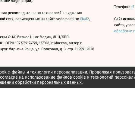
ийской Федерации).
Телефон:
+7
ния рекомендательных технологий в виджетах
й сети, размещенных на сайте vedomosti.ru:
СМИ2
,
Сайт испол
сайта, усл
обработки 
ены © АО Бизнес Ньюс Медиа, ИНН/КПП
01, ОГРН 1027739124775, 127018, г. Москва, вн.тер.г.
уг Марьина Роща, ул. Полковая, д. 3, стр. 1 1999—2026
ookie-файлы и технологии персонализации. Продолжая пользоват
согласие
на использование файлов cookie и технологий персонал
ошении обработки персональных данных.