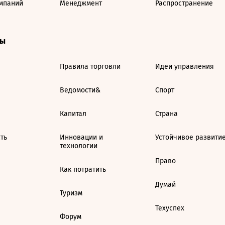
мпаний
Менеджмент
Распространение
ты
Правила торговли
Идеи управления
Ведомости&
Спорт
Капитал
Страна
ть
Инновации и
Устойчивое развити
технологии
Право
Как потратить
Думай
Туризм
Техуспех
Форум