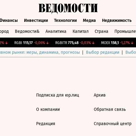
Финансы
Инвестиции
Технологии
Медиа
Недвижимость
ород
Ведомости&
Аналитика
Капитал
Страна
Промышле
а
Финансы
Инвестиции
Технологии
Медиа
Недвижимос
%
↓
RGBI
115,17
-0,06%
↓
RGBITR
775,48
-0,03%
↓
MOEX
158,1
-1,27%
↓
ивном рынке: меры, динамика, прогнозы
Выбор редакции
Выбо
Подписка для юр.лиц
Архив
О компании
Обратная связь
Редакция
Справочный центр