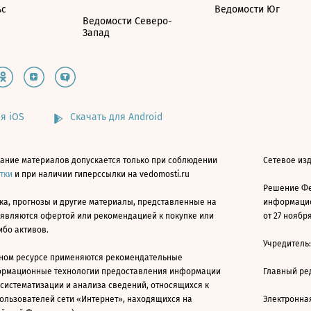
ьс
Ведомости Юг
Ведомости Северо-
Запад
я iOS
Скачать для Android
ание материалов допускается только при соблюдении
Сетевое изд
атки
и при наличии гиперссылки на vedomosti.ru
Решение Фе
ка, прогнозы и другие материалы, представленные на
информацио
 являются офертой или рекомендацией к покупке или
от 27 ноября
ибо активов.
Учредитель
ном ресурсе применяются рекомендательные
ормационные технологии предоставления информации
Главный ре
 систематизации и анализа сведений, относящихся к
ользователей сети «Интернет», находящихся на
Электронна