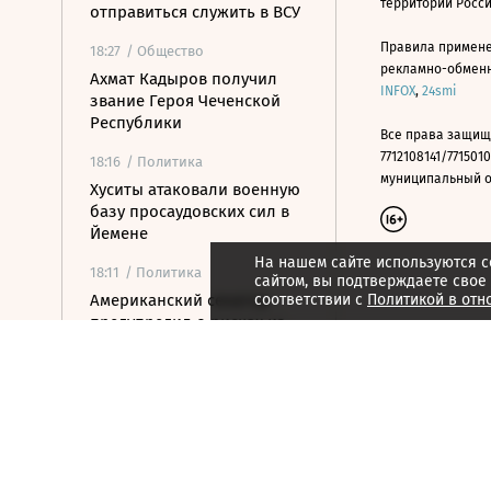
территории Росс
отправиться служить в ВСУ
Правила примене
18:27
/ Общество
рекламно-обменно
Ахмат Кадыров получил
INFOX
,
24smi
звание Героя Чеченской
Республики
Все права защищ
7712108141/7715010
18:16
/ Политика
муниципальный окр
Хуситы атаковали военную
базу просаудовских сил в
Йемене
На нашем сайте используются c
18:11
/ Политика
сайтом, вы подтверждаете свое
Американский сенатор
соответствии с
Политикой в отн
предупредил о рисках из-
за новых санкций против
России
17:47
/ Политика
Зеленский впервые
прилетел в Белград с
официальным визитом