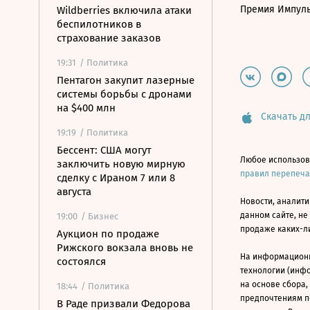
Премия Импул
Wildberries включила атаки
беспилотников в
страхование заказов
19:31
/ Политика
Пентагон закупит лазерные
системы борьбы с дронами
на $400 млн
Скачать дл
19:19
/ Политика
Бессент: США могут
Любое использов
заключить новую мирную
правил перепеч
сделку с Ираном 7 или 8
августа
Новости, аналити
данном сайте, не
19:00
/ Бизнес
продаже каких-л
Аукцион по продаже
Рижского вокзала вновь не
На информацион
состоялся
технологии (инф
на основе сбора,
18:44
/ Политика
предпочтениям п
В Раде призвали Федорова