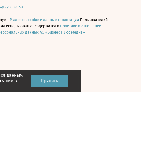
 495 956-34-58
ьзует
IP адреса, cookie и данные геолокации
Пользователей
овия использования содержатся в
Политике в отношении
персональных данных АО «Бизнес Ньюс Медиа»
ься данным
Принять
изации в