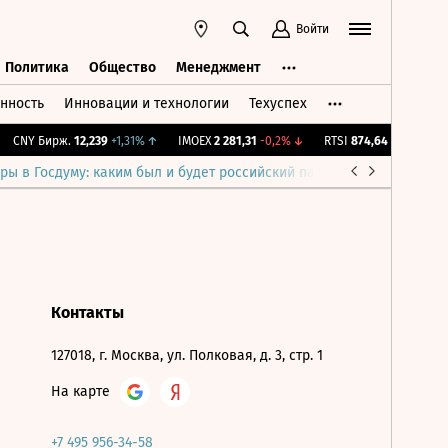
Войти
Политика
Общество
Менеджмент
нность
Инновации и технологии
Техуспех
ть
Политика
Общество
Менеджмент
CNY Бирж.
12,239
+1,31%
↑
IMOEX
2 281,31
-0,2%
↓
RTSI
874,64
-1,12%
↓
ры в Госдуму: каким был и будет российский парламент
Война н
Контакты
127018, г. Москва, ул. Полковая, д. 3, стр. 1
На карте
+7 495 956-34-58