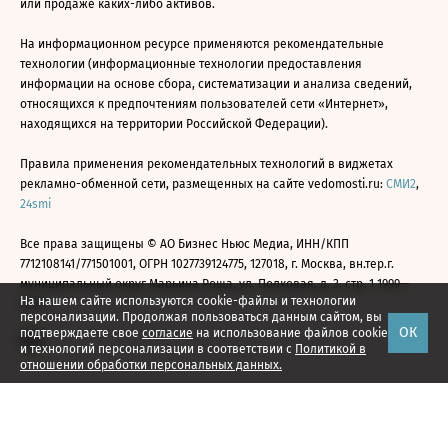
или продаже каких-либо активов.
На информационном ресурсе применяются рекомендательные
технологии (информационные технологии предоставления
информации на основе сбора, систематизации и анализа сведений,
относящихся к предпочтениям пользователей сети «Интернет»,
находящихся на территории Российской Федерации).
Правила применения рекомендательных технологий в виджетах
рекламно-обменной сети, размещенных на сайте vedomosti.ru:
СМИ2
,
24smi
Все права защищены © АО Бизнес Ньюс Медиа, ИНН/КПП
7712108141/771501001, ОГРН 1027739124775, 127018, г. Москва, вн.тер.г.
муниципальный округ Марьина Роща, ул. Полковая, д. 3, стр. 1 1999—
На нашем сайте используются cookie-файлы и технологии
2026
персонализации. Продолжая пользоваться данным сайтом, вы
ОК
подтверждаете свое
согласие
на использование файлов cookie
и технологий персонализации в соответствии с
Политикой в
отношении обработки персональных данных.