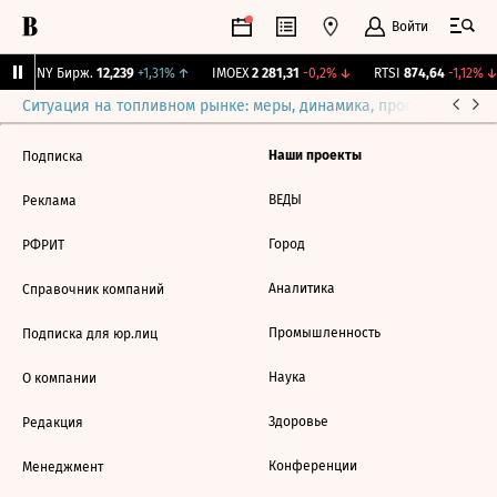
Войти
↑
CNY Бирж.
12,239
+1,31%
↑
IMOEX
2 281,31
-0,2%
↓
RTSI
874,64
-1,12%
↓
Ситуация на топливном рынке: меры, динамика, прогнозы
Выб
Наши проекты
Подписка
ВЕДЫ
Реклама
Город
РФРИТ
Аналитика
Справочник компаний
Промышленность
Подписка для юр.лиц
Наука
О компании
Здоровье
Редакция
Конференции
Менеджмент