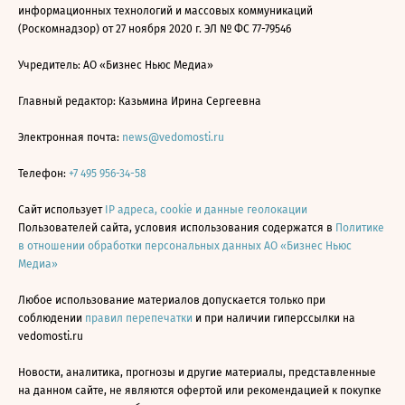
информационных технологий и массовых коммуникаций
(Роскомнадзор) от 27 ноября 2020 г. ЭЛ № ФС 77-79546
Учредитель: АО «Бизнес Ньюс Медиа»
Главный редактор: Казьмина Ирина Сергеевна
Электронная почта:
news@vedomosti.ru
Телефон:
+7 495 956-34-58
Сайт использует
IP адреса, cookie и данные геолокации
Пользователей сайта, условия использования содержатся в
Политике
в отношении обработки персональных данных АО «Бизнес Ньюс
Медиа»
Любое использование материалов допускается только при
соблюдении
правил перепечатки
и при наличии гиперссылки на
vedomosti.ru
Новости, аналитика, прогнозы и другие материалы, представленные
на данном сайте, не являются офертой или рекомендацией к покупке