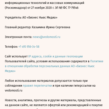
информационных технологий и массовых коммуникаций
(Роскомнадзор) от 27 ноября 2020 г. ЭЛ № ФС 77-79546
Учредитель: АО «Бизнес Ньюс Медиа»
Главный редактор: Казьмина Ирина Сергеевна
Электронная почта:
news@vedomosti.ru
Телефон:
+7 495 956-34-58
Сайт использует
IP адреса, cookie и данные геолокации
Пользователей сайта, условия использования содержатся в
Политике
в отношении обработки персональных данных АО «Бизнес Ньюс
Медиа»
Любое использование материалов допускается только при
соблюдении
правил перепечатки
и при наличии гиперссылки на
vedomosti.ru
Новости, аналитика, прогнозы и другие материалы, представленные
на данном сайте, не являются офертой или рекомендацией к покупке