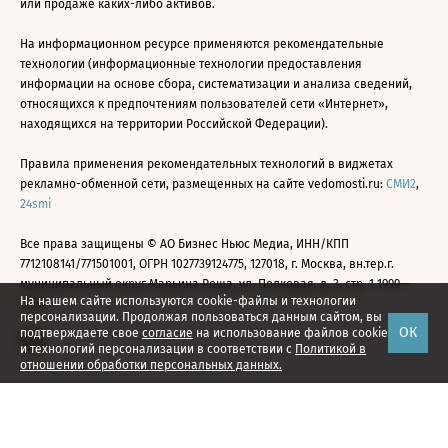
или продаже каких-либо активов.
На информационном ресурсе применяются рекомендательные
технологии (информационные технологии предоставления
информации на основе сбора, систематизации и анализа сведений,
относящихся к предпочтениям пользователей сети «Интернет»,
находящихся на территории Российской Федерации).
Правила применения рекомендательных технологий в виджетах
рекламно-обменной сети, размещенных на сайте vedomosti.ru:
СМИ2
,
24smi
Все права защищены © АО Бизнес Ньюс Медиа, ИНН/КПП
7712108141/771501001, ОГРН 1027739124775, 127018, г. Москва, вн.тер.г.
муниципальный округ Марьина Роща, ул. Полковая, д. 3, стр. 1 1999—
На нашем сайте используются cookie-файлы и технологии
2026
персонализации. Продолжая пользоваться данным сайтом, вы
ОК
подтверждаете свое
согласие
на использование файлов cookie
и технологий персонализации в соответствии с
Политикой в
отношении обработки персональных данных.