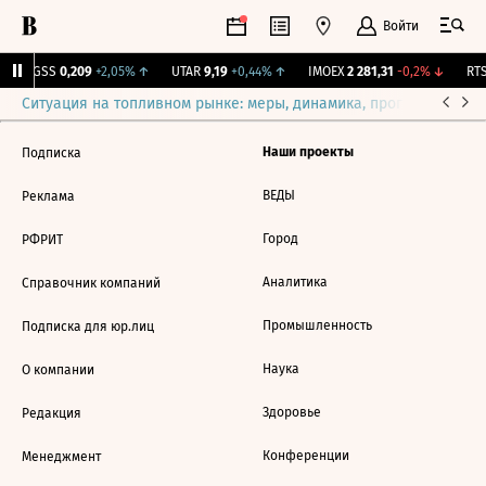
Войти
RGSS
0,209
+2,05%
↑
UTAR
9,19
+0,44%
↑
IMOEX
2 281,31
-0,2%
↓
RTS
Ситуация на топливном рынке: меры, динамика, прогнозы
Выб
Наши проекты
Подписка
ВЕДЫ
Реклама
Город
РФРИТ
Аналитика
Справочник компаний
Промышленность
Подписка для юр.лиц
Наука
О компании
Здоровье
Редакция
Конференции
Менеджмент