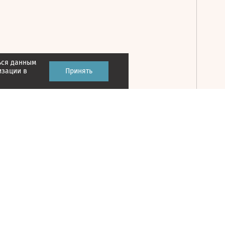
ься данным
Принять
изации в