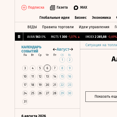
Подписка
Газета
MAX
Глобальные идеи
Бизнес
Экономика
ВЕДЫ
Правила торговли
Идеи управления
Г
Глобальные идеи
Бизнес
Экономик
81
+0,76%
↑
AVAN
563
0%
MGTS
1 300
-1,07%
↓
IMOEX
2 285,88
-0,69%
↓
Ситуация на топл
КАЛЕНДАРЬ
Август
СОБЫТИЙ
Пн
Вт
Ср
Чт
Пт
Сб
Вс
А
1
2
3
4
5
6
7
8
9
10
11
12
13
14
15
16
17
18
19
20
21
22
23
24
25
26
27
28
29
30
Показать ещ
31
6 августа 2026