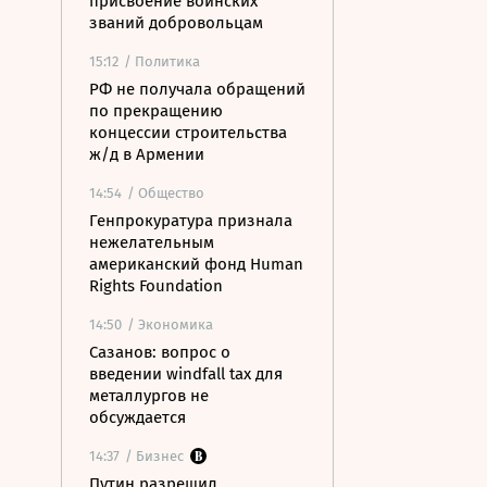
присвоение воинских
званий добровольцам
15:12
/ Политика
РФ не получала обращений
по прекращению
концессии строительства
ж/д в Армении
14:54
/ Общество
Генпрокуратура признала
нежелательным
американский фонд Human
Rights Foundation
14:50
/ Экономика
Сазанов: вопрос о
введении windfall tax для
металлургов не
обсуждается
14:37
/ Бизнес
Путин разрешил