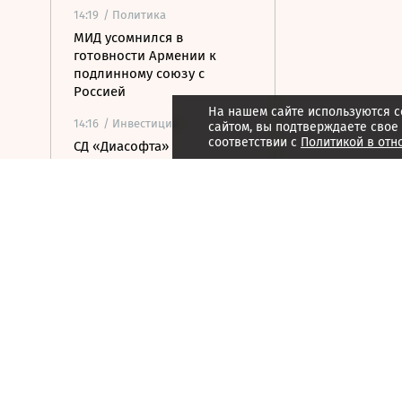
14:19
/ Политика
МИД усомнился в
готовности Армении к
подлинному союзу с
Россией
На нашем сайте используются c
14:16
/ Инвестиции
сайтом, вы подтверждаете свое
соответствии с
Политикой в отн
СД «Диасофта»
рекомендовал выплатить
дивиденды за первое
полугодие
14:09
/ Инвестиции
«Диасофт» не будет
проводить обратный выкуп
акций в предстоящем
квартале
14:01
/ Экономика
Международные резервы
России снизились на $11,8
млрд