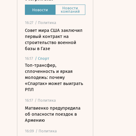
Новости
Новости
компаний
16:27
/ Политика
Совет мира США заключил
первый контракт на
строительство военной
базы в Газе
16:17
/
Спорт
Топ-трансфер,
сплоченность и яркая
молодежь: почему
«Спартак» может выиграть
РПЛ
16:17
/ Политика
Матвиенко предупредила
об опасности поездок в
Армению
16:09
/ Политика