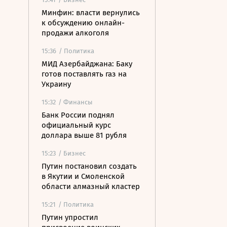
Минфин: власти вернулись
к обсуждению онлайн-
продажи алкоголя
15:36
/ Политика
МИД Азербайджана: Баку
готов поставлять газ на
Украину
15:32
/ Финансы
Банк России поднял
официальный курс
доллара выше 81 рубля
15:23
/ Бизнес
Путин постановил создать
в Якутии и Смоленской
области алмазный кластер
15:21
/ Политика
Путин упростил