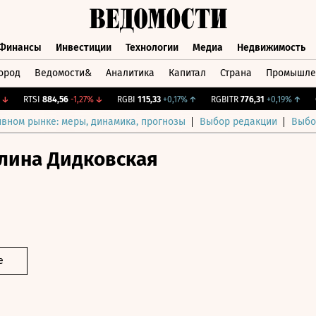
Финансы
Инвестиции
Технологии
Медиа
Недвижимость
ород
Ведомости&
Аналитика
Капитал
Страна
Промышле
а
Финансы
Инвестиции
Технологии
Медиа
Недвижимос
RTSI
884,56
-1,27%
↓
RGBI
115,33
+0,17%
↑
RGBITR
776,31
+0,19%
↑
CNY
ивном рынке: меры, динамика, прогнозы
Выбор редакции
Выбо
лина Дидковская
е