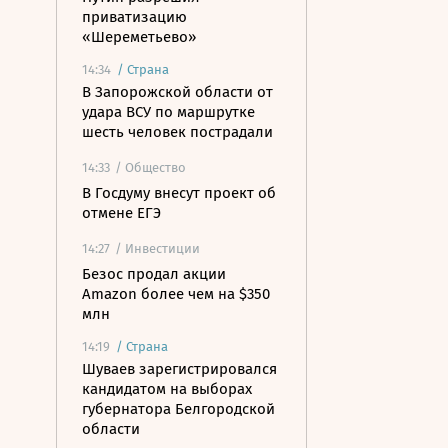
приватизацию
«Шереметьево»
14:34
/
Страна
В Запорожской области от
удара ВСУ по маршрутке
шесть человек пострадали
14:33
/ Общество
В Госдуму внесут проект об
отмене ЕГЭ
14:27
/ Инвестиции
Безос продал акции
Amazon более чем на $350
млн
14:19
/
Страна
Шуваев зарегистрировался
кандидатом на выборах
губернатора Белгородской
области