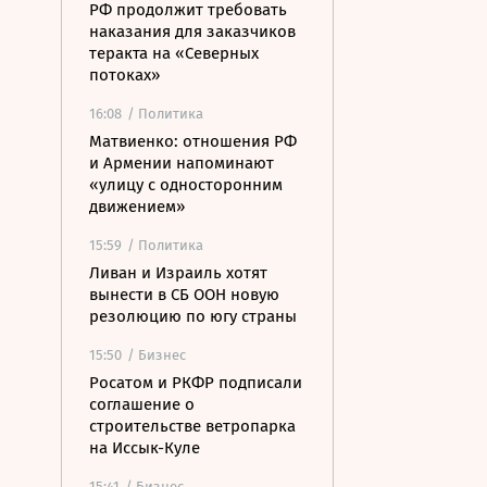
РФ продолжит требовать
наказания для заказчиков
теракта на «Северных
потоках»
16:08
/ Политика
Матвиенко: отношения РФ
и Армении напоминают
«улицу с односторонним
движением»
15:59
/ Политика
Ливан и Израиль хотят
вынести в СБ ООН новую
резолюцию по югу страны
15:50
/ Бизнес
Росатом и РКФР подписали
соглашение о
строительстве ветропарка
на Иссык-Куле
15:41
/ Бизнес