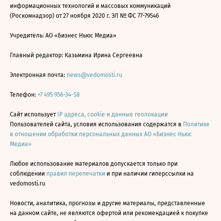
информационных технологий и массовых коммуникаций
(Роскомнадзор) от 27 ноября 2020 г. ЭЛ № ФС 77-79546
Учредитель: АО «Бизнес Ньюс Медиа»
Главный редактор: Казьмина Ирина Сергеевна
Электронная почта:
news@vedomosti.ru
Телефон:
+7 495 956-34-58
Сайт использует
IP адреса, cookie и данные геолокации
Пользователей сайта, условия использования содержатся в
Политике
в отношении обработки персональных данных АО «Бизнес Ньюс
Медиа»
Любое использование материалов допускается только при
соблюдении
правил перепечатки
и при наличии гиперссылки на
vedomosti.ru
Новости, аналитика, прогнозы и другие материалы, представленные
на данном сайте, не являются офертой или рекомендацией к покупке