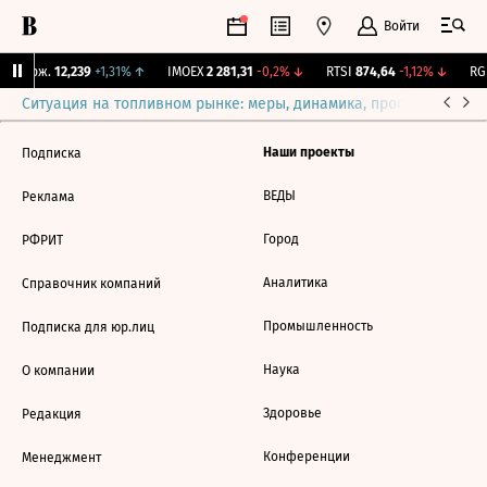
Войти
Y Бирж.
12,239
+1,31%
↑
IMOEX
2 281,31
-0,2%
↓
RTSI
874,64
-1,12%
↓
RGB
Ситуация на топливном рынке: меры, динамика, прогнозы
Выб
Наши проекты
Подписка
ВЕДЫ
Реклама
Город
РФРИТ
Аналитика
Справочник компаний
Промышленность
Подписка для юр.лиц
Наука
О компании
Здоровье
Редакция
Конференции
Менеджмент