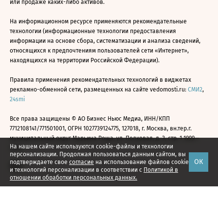
или продаже каких-либо активов.
На информационном ресурсе применяются рекомендательные
технологии (информационные технологии предоставления
информации на основе сбора, систематизации и анализа сведений,
относящихся к предпочтениям пользователей сети «Интернет»,
находящихся на территории Российской Федерации).
Правила применения рекомендательных технологий в виджетах
рекламно-обменной сети, размещенных на сайте vedomosti.ru:
СМИ2
,
24smi
Все права защищены © АО Бизнес Ньюс Медиа, ИНН/КПП
7712108141/771501001, ОГРН 1027739124775, 127018, г. Москва, вн.тер.г.
муниципальный округ Марьина Роща, ул. Полковая, д. 3, стр. 1 1999—
На нашем сайте используются cookie-файлы и технологии
2026
персонализации. Продолжая пользоваться данным сайтом, вы
ОК
подтверждаете свое
согласие
на использование файлов cookie
и технологий персонализации в соответствии с
Политикой в
отношении обработки персональных данных.