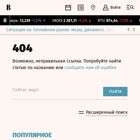
Войти
NY Бирж.
12,239
+1,31%
↑
IMOEX
2 281,31
-0,2%
↓
RTSI
874,64
-1,12%
↓
RG
Ситуация на топливном рынке: меры, динамика, прогнозы
Выб
404
Возможно, неправильная ссылка. Попробуйте найти
статью по названию или
сообщите нам об ошибке
Сейчас ищут:
Найти
Расширенный поиск
ПОПУЛЯРНОЕ