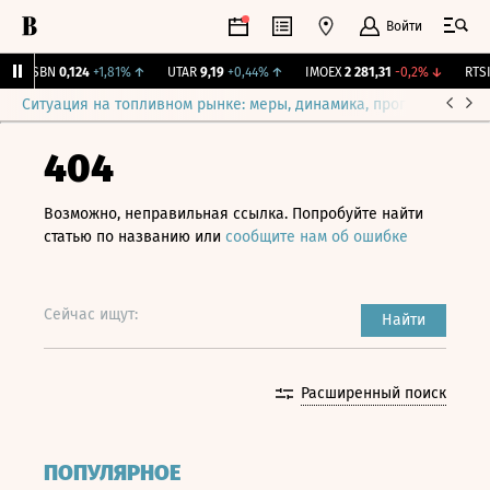
Войти
USBN
0,124
+1,81%
↑
UTAR
9,19
+0,44%
↑
IMOEX
2 281,31
-0,2%
↓
RTSI
8
Ситуация на топливном рынке: меры, динамика, прогнозы
Выб
404
Возможно, неправильная ссылка. Попробуйте найти
статью по названию или
сообщите нам об ошибке
Сейчас ищут:
Найти
Расширенный поиск
ПОПУЛЯРНОЕ