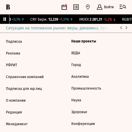
Войти
I
115,3
+0,1%
↑
CNY Бирж.
12,239
+1,31%
↑
IMOEX
2 281,31
-0,2%
↓
RGBITR
Ситуация на топливном рынке: меры, динамика, прогнозы
Выб
Наши проекты
Подписка
ВЕДЫ
Реклама
Город
РФРИТ
Аналитика
Справочник компаний
Промышленность
Подписка для юр.лиц
Наука
О компании
Здоровье
Редакция
Конференции
Менеджмент