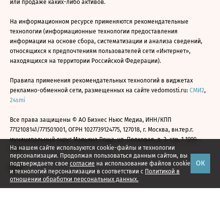
или продаже каких-либо активов.
На информационном ресурсе применяются рекомендательные
технологии (информационные технологии предоставления
информации на основе сбора, систематизации и анализа сведений,
относящихся к предпочтениям пользователей сети «Интернет»,
находящихся на территории Российской Федерации).
Правила применения рекомендательных технологий в виджетах
рекламно-обменной сети, размещенных на сайте vedomosti.ru:
СМИ2
,
24smi
Все права защищены © АО Бизнес Ньюс Медиа, ИНН/КПП
7712108141/771501001, ОГРН 1027739124775, 127018, г. Москва, вн.тер.г.
муниципальный округ Марьина Роща, ул. Полковая, д. 3, стр. 1 1999—
На нашем сайте используются cookie-файлы и технологии
2026
персонализации. Продолжая пользоваться данным сайтом, вы
ОК
подтверждаете свое
согласие
на использование файлов cookie
и технологий персонализации в соответствии с
Политикой в
отношении обработки персональных данных.