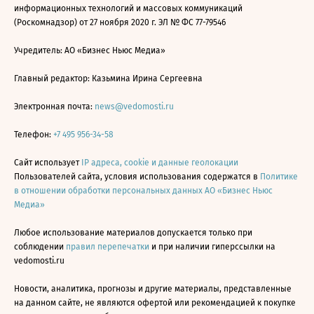
информационных технологий и массовых коммуникаций
(Роскомнадзор) от 27 ноября 2020 г. ЭЛ № ФС 77-79546
Учредитель: АО «Бизнес Ньюс Медиа»
Главный редактор: Казьмина Ирина Сергеевна
Электронная почта:
news@vedomosti.ru
Телефон:
+7 495 956-34-58
Сайт использует
IP адреса, cookie и данные геолокации
Пользователей сайта, условия использования содержатся в
Политике
в отношении обработки персональных данных АО «Бизнес Ньюс
Медиа»
Любое использование материалов допускается только при
соблюдении
правил перепечатки
и при наличии гиперссылки на
vedomosti.ru
Новости, аналитика, прогнозы и другие материалы, представленные
на данном сайте, не являются офертой или рекомендацией к покупке