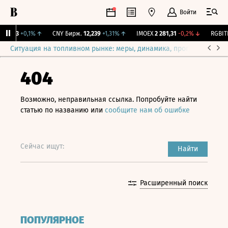
Войти
115,3
+0,1%
↑
CNY Бирж.
12,239
+1,31%
↑
IMOEX
2 281,31
-0,2%
↓
RGBITR
Ситуация на топливном рынке: меры, динамика, прогнозы
Выб
404
Возможно, неправильная ссылка. Попробуйте найти
статью по названию или
сообщите нам об ошибке
Сейчас ищут:
Найти
Расширенный поиск
ПОПУЛЯРНОЕ