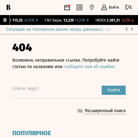
Войти
RGBI
115,35
+0,15%
↑
CNY Бирж.
12,239
+1,31%
↑
IMOEX
2 281,31
-0,2%
↓
Ситуация на топливном рынке: меры, динамика, прогнозы
Выб
404
Возможно, неправильная ссылка. Попробуйте найти
статью по названию или
сообщите нам об ошибке
Сейчас ищут:
Найти
Расширенный поиск
ПОПУЛЯРНОЕ