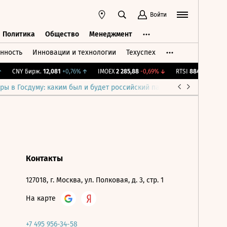
Войти
Политика
Общество
Менеджмент
нность
Инновации и технологии
Техуспех
ть
Политика
Общество
Менеджмент
CNY Бирж.
12,081
+0,76%
↑
IMOEX
2 285,88
-0,69%
↓
RTSI
884,56
-1,27%
ры в Госдуму: каким был и будет российский парламент
Война н
Контакты
127018, г. Москва, ул. Полковая, д. 3, стр. 1
На карте
+7 495 956-34-58