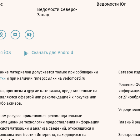
ьс
Ведомости Юг
Ведомости Северо-
Запад
я iOS
Скачать для Android
ание материалов допускается только при соблюдении
Сетевое изд
атки
и при наличии гиперссылки на vedomosti.ru
Решение Фе
ка, прогнозы и другие материалы, представленные на
информацио
 являются офертой или рекомендацией к покупке или
от 27 ноября
ибо активов.
Учредитель
ном ресурсе применяются рекомендательные
ормационные технологии предоставления информации
Главный ре
 систематизации и анализа сведений, относящихся к
ользователей сети «Интернет», находящихся на
Электронна