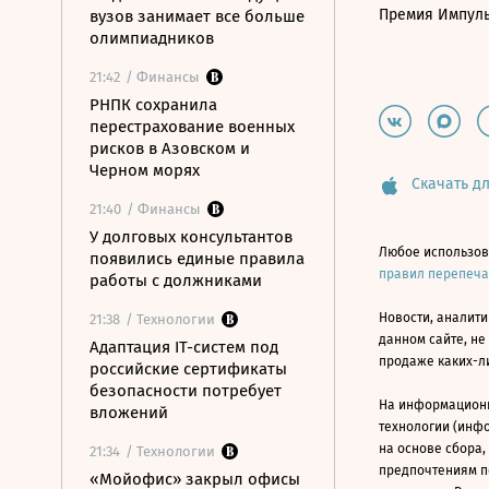
Премия Импул
вузов занимает все больше
олимпиадников
21:42
/ Финансы
РНПК сохранила
перестрахование военных
рисков в Азовском и
Черном морях
Скачать дл
21:40
/ Финансы
У долговых консультантов
Любое использов
появились единые правила
правил перепеч
работы с должниками
Новости, аналити
21:38
/ Технологии
данном сайте, не
Адаптация IT-систем под
продаже каких-л
российские сертификаты
безопасности потребует
На информацион
вложений
технологии (инф
на основе сбора,
21:34
/ Технологии
предпочтениям п
«Мойофис» закрыл офисы