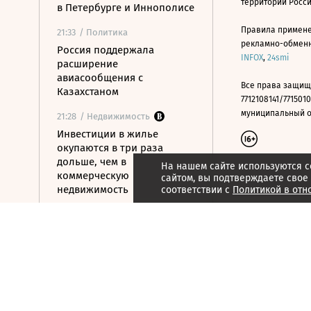
территории Росс
в Петербурге и Иннополисе
Правила примене
21:33
/ Политика
рекламно-обменно
Россия поддержала
INFOX
,
24smi
расширение
авиасообщения с
Все права защищ
Казахстаном
7712108141/7715010
муниципальный окр
21:28
/ Недвижимость
Инвестиции в жилье
окупаются в три раза
дольше, чем в
На нашем сайте используются c
коммерческую
сайтом, вы подтверждаете свое
недвижимость
соответствии с
Политикой в отн
21:27
/ Бизнес
Минфин планирует ввести
акциз на импортную сталь
с 2027 года
21:25
/ Бизнес
Один из крупнейших