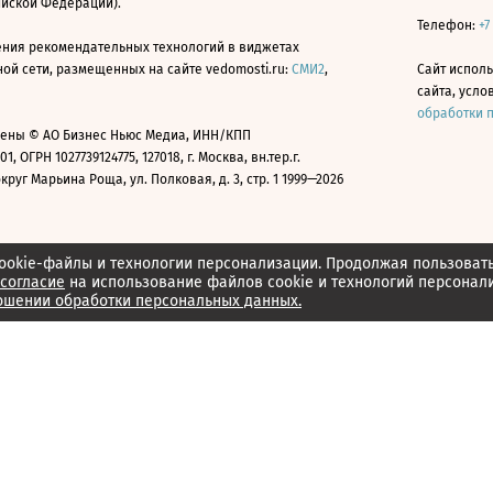
ийской Федерации).
Телефон:
+7
ния рекомендательных технологий в виджетах
й сети, размещенных на сайте vedomosti.ru:
СМИ2
,
Сайт испол
сайта, усл
обработки 
ены © АО Бизнес Ньюс Медиа, ИНН/КПП
01, ОГРН 1027739124775, 127018, г. Москва, вн.тер.г.
уг Марьина Роща, ул. Полковая, д. 3, стр. 1 1999—2026
ookie-файлы и технологии персонализации. Продолжая пользоват
согласие
на использование файлов cookie и технологий персонал
ошении обработки персональных данных.