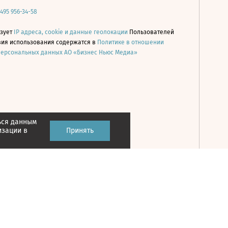
 495 956-34-58
ьзует
IP адреса, cookie и данные геолокации
Пользователей
овия использования содержатся в
Политике в отношении
персональных данных АО «Бизнес Ньюс Медиа»
ься данным
Принять
изации в