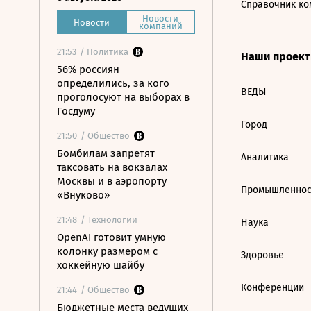
Справочник ко
Новости
Новости
компаний
21:53
/ Политика
Наши проек
56% россиян
определились, за кого
ВЕДЫ
проголосуют на выборах в
Госдуму
Город
21:50
/ Общество
Бомбилам запретят
Аналитика
таксовать на вокзалах
Москвы и в аэропорту
Промышленнос
«Внуково»
21:48
/ Технологии
Наука
OpenAI готовит умную
колонку размером с
Здоровье
хоккейную шайбу
Конференции
21:44
/ Общество
Бюджетные места ведущих