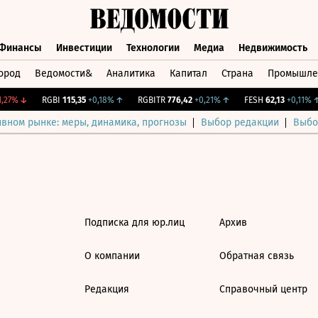
Финансы
Инвестиции
Технологии
Медиа
Недвижимость
ород
Ведомости&
Аналитика
Капитал
Страна
Промышле
а
Финансы
Инвестиции
Технологии
Медиа
Недвижимос
,27%
↓
RGBI
115,35
+0,18%
↑
RGBITR
776,42
+0,21%
↑
FESH
62,13
+0,11%
↑
ивном рынке: меры, динамика, прогнозы
Выбор редакции
Выбо
Подписка для юр.лиц
Архив
О компании
Обратная связь
Редакция
Справочный центр