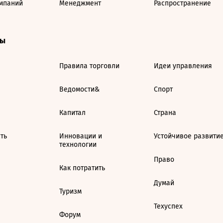
мпаний
Менеджмент
Распространение
ты
Правила торговли
Идеи управления
Ведомости&
Спорт
Капитал
Страна
ть
Инновации и
Устойчивое развити
технологии
Право
Как потратить
Думай
Туризм
Техуспех
Форум