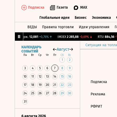
Подписка
Газета
MAX
Глобальные идеи
Бизнес
Экономика
ВЕДЫ
Правила торговли
Идеи управления
Г
Глобальные идеи
Бизнес
Экономик
1%
↑
CNY Бирж.
12,081
+0,76%
↑
IMOEX
2 285,88
-0,69%
↓
RTSI
884,56
-1
Ситуация на топл
КАЛЕНДАРЬ
Август
СОБЫТИЙ
Пн
Вт
Ср
Чт
Пт
Сб
Вс
1
2
3
4
5
6
7
8
9
10
11
12
13
14
15
16
Подписка
17
18
19
20
21
22
23
24
25
26
27
28
29
30
Реклама
31
РФРИТ
6 августа 2026