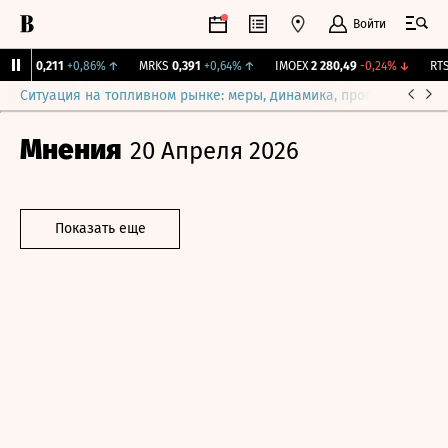
Войти
RGSS
0,211
+0,86%
↑
MRKS
0,391
+0,64%
↑
IMOEX
2 280,49
-0,24%
↓
RTSI
Ситуация на топливном рынке: меры, динамика, прогнозы
Выб
Мнения
20 Апреля 2026
Показать еще