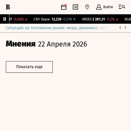
Войти
115,17
-0,06%
↓
CNY Бирж.
12,239
+1,31%
↑
IMOEX
2 281,31
-0,2%
↓
RGBIT
Ситуация на топливном рынке: меры, динамика, прогнозы
Выб
Мнения
22 Апреля 2026
Показать еще