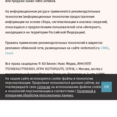
или продаже каких-либо активов.
На информационном ресурсе применяются рекомендательные
технологии (информационные технологии предоставления
информации на основе сбора, систематизации и анализа сведений,
относящихся к предпочтениям пользователей сети «Интернет»,
находящихся на территории Российской Федерации).
Правила применения рекомендательных технологий в виджетах
рекламно-обменной сети, размещенных на сайте vedomosti.ru:
СМИ2
,
24smi
Все права защищены © АО Бизнес Ньюс Медиа, ИНН/КПП
7712108141/771501001, ОГРН 1027739124775, 127018, г. Москва, вн.тер.г.
муниципальный округ Марьина Роща, ул. Полковая, д. 3, стр. 1 1999—
На нашем сайте используются cookie-файлы и технологии
2026
персонализации. Продолжая пользоваться данным сайтом, вы
ОК
подтверждаете свое
согласие
на использование файлов cookie
и технологий персонализации в соответствии с
Политикой в
отношении обработки персональных данных.