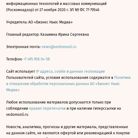
информационных технологий и массовых коммуникаций
(Роскомнадзор) от 27 ноября 2020 г. ЭЛ № ФС 77-79546
Учредитель: АО «Бизнес Ньюс Медиа»
Главный редактор: Казьмина Ирина Сергеевна
Электронная почта:
news@vedomosti.ru
Телефон:
+7 495 956-34-58
Сайт использует
IP адреса, cookie и данные геолокации
Пользователей сайта, условия использования содержатся в
Политике
в отношении обработки персональных данных АО «Бизнес Ньюс
Медиа»
Любое использование материалов допускается только при
соблюдении
правил перепечатки
и при наличии гиперссылки на
vedomosti.ru
Новости, аналитика, прогнозы и другие материалы, представленные
на данном сайте, не являются офертой или рекомендацией к покупке