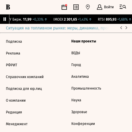
Войти
CNY Бирж.
11,99
+0,33%
↑
IMOEX
2 301,65
+1,43%
↑
RTSI
895,93
+1,68%
↑
Ситуация на топливном рынке: меры, динамика, прогнозы
Выб
Наши проекты
Подписка
ВЕДЫ
Реклама
Город
РФРИТ
Аналитика
Справочник компаний
Промышленность
Подписка для юр.лиц
Наука
О компании
Здоровье
Редакция
Конференции
Менеджмент