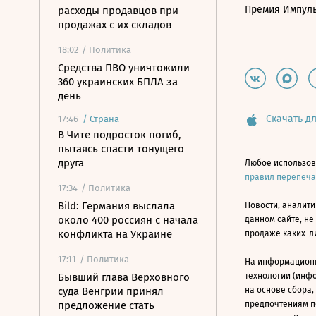
Премия Импул
расходы продавцов при
продажах с их складов
18:02
/ Политика
Средства ПВО уничтожили
360 украинских БПЛА за
день
Скачать дл
17:46
/
Страна
В Чите подросток погиб,
пытаясь спасти тонущего
друга
Любое использов
правил перепеч
17:34
/ Политика
Bild: Германия выслала
Новости, аналити
около 400 россиян с начала
данном сайте, не
конфликта на Украине
продаже каких-л
17:11
/ Политика
На информацион
Бывший глава Верховного
технологии (инф
суда Венгрии принял
на основе сбора,
предложение стать
предпочтениям п