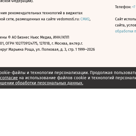
ийской Федерации).
Телефон:
+7
ния рекомендательных технологий в виджетах
й сети, размещенных на сайте vedomosti.ru:
СМИ2
,
Сайт испол
сайта, усл
обработки 
ены © АО Бизнес Ньюс Медиа, ИНН/КПП
01, ОГРН 1027739124775, 127018, г. Москва, вн.тер.г.
уг Марьина Роща, ул. Полковая, д. 3, стр. 1 1999—2026
ookie-файлы и технологии персонализации. Продолжая пользоват
согласие
на использование файлов cookie и технологий персонал
ошении обработки персональных данных.