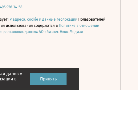
 495 956-34-58
ьзует
IP адреса, cookie и данные геолокации
Пользователей
овия использования содержатся в
Политике в отношении
персональных данных АО «Бизнес Ньюс Медиа»
ься данным
Принять
изации в