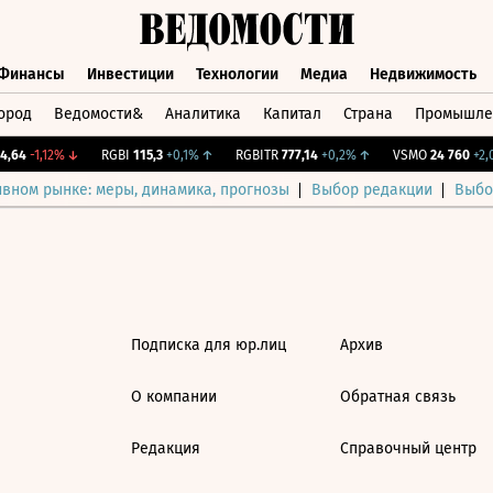
Финансы
Инвестиции
Технологии
Медиа
Недвижимость
ород
Ведомости&
Аналитика
Капитал
Страна
Промышле
а
Финансы
Инвестиции
Технологии
Медиа
Недвижимос
,64
-1,12%
↓
RGBI
115,3
+0,1%
↑
RGBITR
777,14
+0,2%
↑
VSMO
24 760
+2,0
ивном рынке: меры, динамика, прогнозы
Выбор редакции
Выбо
Подписка для юр.лиц
Архив
О компании
Обратная связь
Редакция
Справочный центр