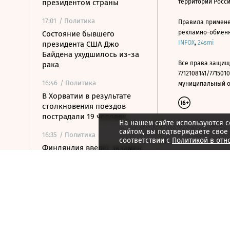
президентом страны
территории Росс
17:01
/ Политика
Правила примене
рекламно-обменно
Состояние бывшего
INFOX
,
24smi
президента США Джо
Байдена ухудшилось из-за
Все права защищ
рака
7712108141/7715010
16:46
/ Политика
муниципальный окр
В Хорватии в результате
столкновения поездов
пострадали 19 человек
На нашем сайте используются c
сайтом, вы подтверждаете свое
16:35
/ Политика
соответствии с
Политикой в отн
Финляндия введет экзамен
на гражданство с 2027 года
16:24
/ Политика
Вэнс: США за последние
дни добились прогресса на
переговорах с Ираном
16:06
/ Политика