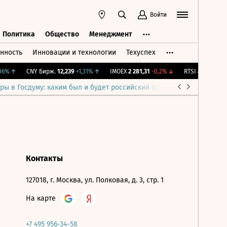
Войти
Политика
Общество
Менеджмент
нность
Инновации и технологии
Техуспех
ть
Политика
Общество
Менеджмент
6%
↑
CNY Бирж.
12,239
+1,31%
↑
IMOEX
2 281,31
-0,2%
↓
RTSI
874,64
-1,12
ры в Госдуму: каким был и будет российский парламент
Война н
Контакты
127018, г. Москва, ул. Полковая, д. 3, стр. 1
На карте
+7 495 956-34-58