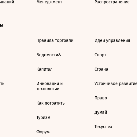
мпаний
Менеджмент
Распространение
ты
Правила торговли
Идеи управления
Ведомости&
Спорт
Капитал
Страна
ть
Инновации и
Устойчивое развити
технологии
Право
Как потратить
Думай
Туризм
Техуспех
Форум