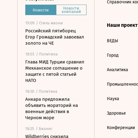
Справочник ко
Новости
Новости
компаний
19:09
/ Стиль жизни
Наши проек
Российский пятиборец
Егор Громадский завоевал
ВЕДЫ
золото на ЧЕ
18:55
/ Политика
Город
Глава МИД Турции сравнил
Мекканское соглашение о
Аналитика
защите с пятой статьей
НАТО
Промышленнос
18:30
/ Политика
Наука
Анкара предложила
объявить мораторий на
военные действия в
Здоровье
Черном море
Конференции
18:25
/ Бизнес
Wildberries снизила