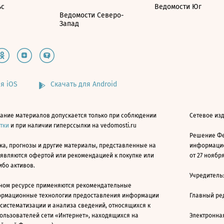
ьс
Ведомости Юг
Ведомости Северо-
Запад
я iOS
Скачать для Android
ание материалов допускается только при соблюдении
Сетевое изд
атки
и при наличии гиперссылки на vedomosti.ru
Решение Фе
ка, прогнозы и другие материалы, представленные на
информацио
 являются офертой или рекомендацией к покупке или
от 27 ноября
ибо активов.
Учредитель
ном ресурсе применяются рекомендательные
ормационные технологии предоставления информации
Главный ре
 систематизации и анализа сведений, относящихся к
ользователей сети «Интернет», находящихся на
Электронна