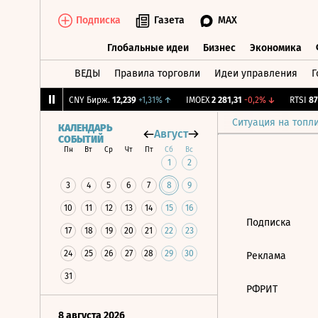
Подписка
Газета
MAX
Глобальные идеи
Бизнес
Экономика
ВЕДЫ
Правила торговли
Идеи управления
Г
Глобальные идеи
Бизнес
Экономик
760
+2,06%
↑
CNY Бирж.
12,239
+1,31%
↑
IMOEX
2 281,31
-0,2%
↓
RTSI
874
Ситуация на топл
КАЛЕНДАРЬ
Август
СОБЫТИЙ
Пн
Вт
Ср
Чт
Пт
Сб
Вс
1
2
3
4
5
6
7
8
9
10
11
12
13
14
15
16
Подписка
17
18
19
20
21
22
23
24
25
26
27
28
29
30
Реклама
31
РФРИТ
8 августа 2026