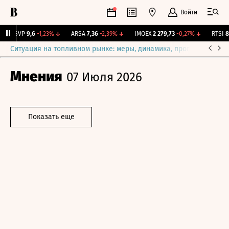
Войти
BISVP
9,6
-1,23%
↓
ARSA
7,36
-2,39%
↓
IMOEX
2 279,73
-0,27%
↓
RTSI
882
Ситуация на топливном рынке: меры, динамика, прогнозы
Выб
Мнения
07 Июля 2026
Показать еще