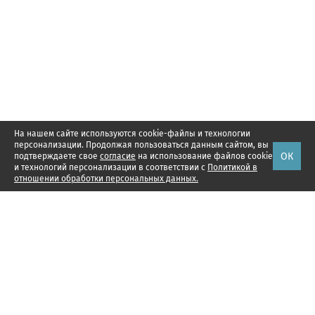
На нашем сайте используются cookie-файлы и технологии
персонализации. Продолжая пользоваться данным сайтом, вы
ОК
подтверждаете свое
согласие
на использование файлов cookie
и технологий персонализации в соответствии с
Политикой в
отношении обработки персональных данных.
Наши проекты
Подписка