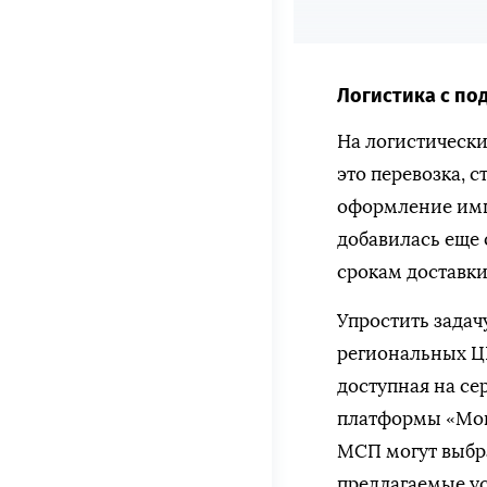
Логистика с п
На логистически
это перевозка, 
оформление имп
добавилась еще 
срокам доставки
Упростить задач
региональных Ц
доступная на с
платформы «Мой
МСП могут выбра
предлагаемые ус