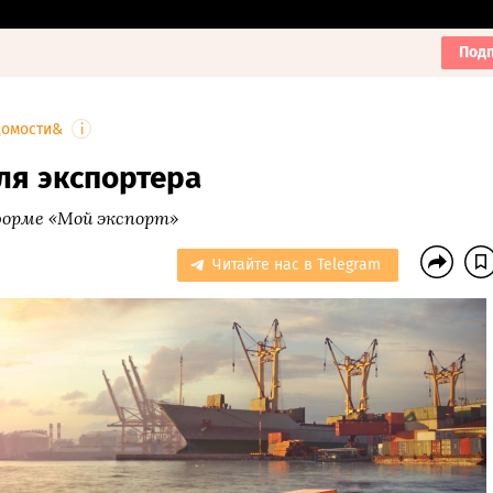
Подп
домости&
i
ля экспортера
форме «Мой экспорт»
Читайте нас в Telegram