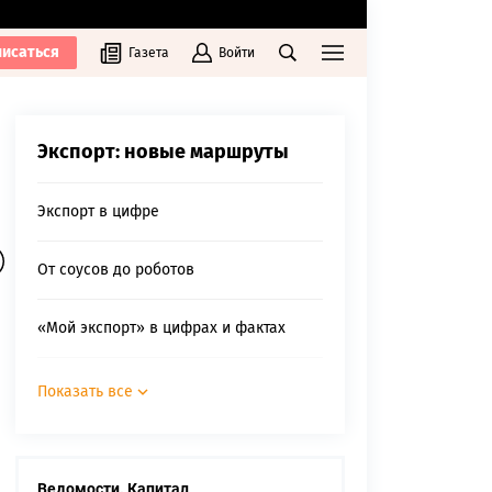
исаться
Газета
Войти
Экспорт: новые маршруты
Экспорт в цифре
От соусов до роботов
«Мой экспорт» в цифрах и фактах
Эпоха маркетплейсов
Показать все
Нешелковый путь
Ведомости. Капитал