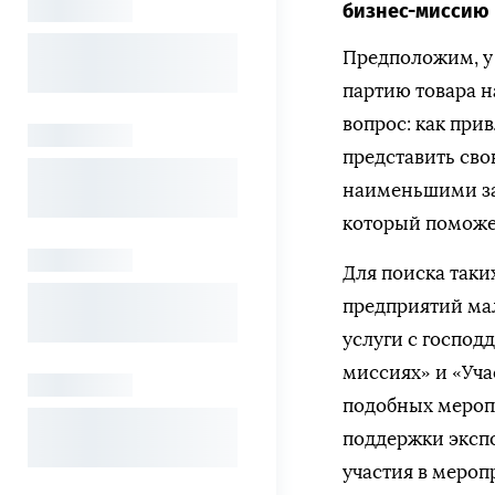
бизнес-миссию
Предположим, у 
партию товара н
вопрос: как при
представить св
наименьшими за
который поможет
Для поиска таки
предприятий мал
услуги с господ
миссиях» и «Уча
подобных мероп
поддержки эксп
участия в мероп