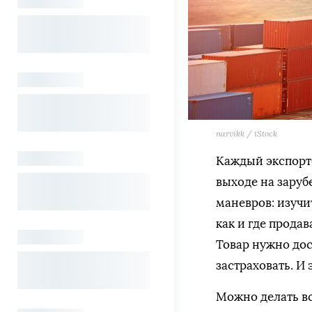
narvikk / iStock
Каждый экспорте
выходе на зару
маневров: изучи
как и где прода
Товар нужно дос
застраховать. И
Можно делать вс