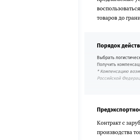
воспользоватьс
товаров до гран
Порядок дейст
Выбрать логистичес
Получить компенсац
* Компенсацию возм
Российской Федерац
Предэкспортно
Контракт с зару
производства то