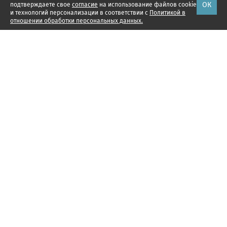
ОК
подтверждаете свое
согласие
на использование файлов cookie
и технологий персонализации в соответствии с
Политикой в
отношении обработки персональных данных.
Наши проекты
Подписка
Реклама
РФРИТ
Справочник компаний
Подписка для юр.лиц
О компании