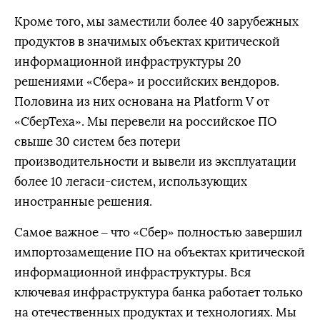
В ноябре 2017 г.
назначен на пост старшего вице-президента
по информационным технологиям ПАО «
Ростелеком
» и
Кроме того, мы заместили более 40 зарубежных
вошел в состав правления компании.
продуктов в значимых объектах критической
В мае 2024 г.
назначен старшим вице-президентом,
информационной инфраструктуры 20
руководителем блока «Технологии» Сбербанка.
решениями «Сбера» и российских вендоров.
Половина из них основана на Platform V от
«СберТеха». Мы перевели на российское ПО
свыше 30 систем без потери
производительности и вывели из эксплуатации
более 10 легаси-систем, использующих
иностранные решения.
Самое важное – что «Сбер» полностью завершил
импортозамещение ПО на объектах критической
информационной инфраструктуры. Вся
ключевая инфраструктура банка работает только
на отечественных продуктах и технологиях. Мы