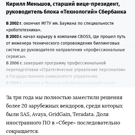
Кирилл Меньшов, старший вице-президент,
руководитель блока «Технологий» Сбербанка
В 2002 г
. окончил МГТУ им. Баумана по специальности
«робототехника».
В 2003 г.
начал карьеру в компании CBOSS, где прошел путь
от инженера технического сопровождения биллинговых
систем до руководителя направления «профессиональные
сервисы».
В 2006 г.
завершил программу профессиональной
переподготовки «Стратегическое управление персоналом»
в Государственном университете управления.
В 2009 г.
получил в Московской международной школе
бизнеса «Мирбис» степень MBA с отличием по
специализации «телекоммуникации».
За три года мы полностью заместили решения
В 2010 г.
перешел в группу компаний Yota на позицию
более 20 зарубежных вендоров, среди которых
директора по развитию и программному управлению.
были SAS, Avaya, GridGain, Teradata. Доля
В 2013 г.
начал работать в финансовом секторе.
иностранного ПО в «Сбере» последовательно
В 2015 г.
стал вице-президентом по информационным
технологиям объединенного банка «ФК Открытие».
сокращается.