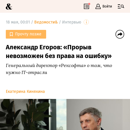
Войти
18 мая, 00:01 /
Ведомости&
/
Интервью
i
Прочту позже
Александр Егоров: «Прорыв
невозможен без права на ошибку»
Генеральный директор «Рексофта» о том, что
нужно IT-отрасли
Екатерина Кинякина