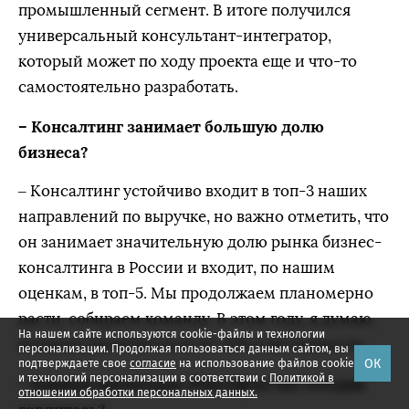
промышленный сегмент. В итоге получился
универсальный консультант-интегратор,
который может по ходу проекта еще и что-то
самостоятельно разработать.
– Консалтинг занимает большую долю
бизнеса?
– Консалтинг устойчиво входит в топ-3 наших
направлений по выручке, но важно отметить, что
он занимает значительную долю рынка бизнес-
консалтинга в России и входит, по нашим
оценкам, в топ-5. Мы продолжаем планомерно
расти, собираем команду. В этом году, я думаю,
На нашем сайте используются cookie-файлы и технологии
команда увеличится на 10–12% в численности.
персонализации. Продолжая пользоваться данным сайтом, вы
ОК
подтверждаете свое
согласие
на использование файлов cookie
и технологий персонализации в соответствии с
Политикой в
– Какими проектами «Рексофта» вы сегодня
отношении обработки персональных данных.