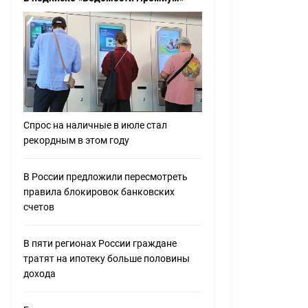
будущее»
Андрей Бурилов: «Мы сами создаем
биржевую IT-инфраструктуру, которая
меняет рынок»
Сергей Сергеев: «Получение
Спрос на наличные в июле стал
эффектов от проекта – совместная
рекордным в этом году
цель»
В России предложили пересмотреть
правила блокировок банковских
счетов
В пяти регионах России граждане
тратят на ипотеку больше половины
дохода