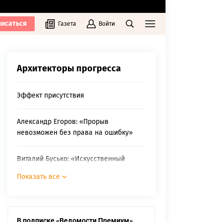
исаться
Газета
Войти
Архитекторы прогресса
Эффект присутствия
Александр Егоров: «Прорыв
невозможен без права на ошибку»
Виталий Бусько: «Искусственный
интеллект не замена, а помощник
Показать все
человека. Только очень продвинутый
помощник»
Максим Болтачев: «Мы уже шагнули в
В подписке «Ведомости Премиум»