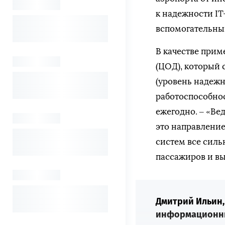
к надежности IT
вспомогательный
В качестве прим
(ЦОД), который с
(уровень надеж
работоспособност
ежегодно. – «Ве
это направление
систем все силь
пассажиров и в
Дмитрий Ильин,
информационны