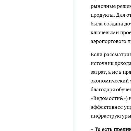
рыночные решен
продукты. Для о
была создана до
ключевыми прое
аэропортового п
Если рассматри
источник дохода,
затрат, а не в 
экономический э
благодаря обуч
«Ведомости&») н
эффективнее уп
инфраструктуры
– То есть пред