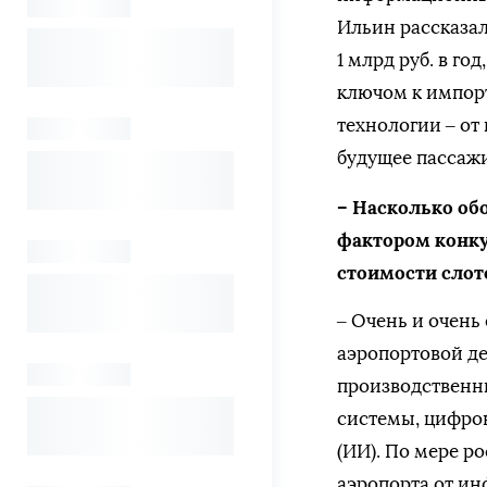
Ильин рассказал
1 млрд руб. в г
ключом к импор
технологии – от
будущее пассажи
– Насколько об
фактором конку
стоимости слот
– Очень и очен
аэропортовой де
производственны
системы, цифро
(ИИ). По мере р
аэропорта от и