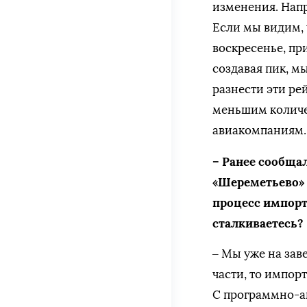
изменения. Нап
Если мы видим, 
воскресенье, п
создавая пик, 
разнести эти ре
меньшим количес
авиакомпаниям.
– Ранее сообщал
«Шереметьево» 
процесс импор
сталкиваетесь?
– Мы уже на зав
части, то импор
С программно-а