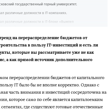
ковский государственный горный университет.
ал различные должности в IT-компаниях.
ал различные должности в IT-блоке «Вымпел
«
Билайн
»).
тор департамента IT-инфраструктуры «Управляющей
 тренд на перераспределение бюджетов от
роительства в пользу IT-инвестиций и есть ли
ал должности директора по IT-инфраструктуре, директора
кты, которые вы рассматриваете уже не как
иректора по трансформации технического блока,
вис, а как прямой источник дополнительного
ректора по управлению портфелем проектов развития сети
титель гендиректора по IT Международного аэропорта
ямом перераспределении бюджетов от капитального
 пользу IT было бы не вполне корректно. Однако с
титель гендиректора по IT и развитию цифровых сервисов
льная часть внимания и инвестиций сосредоточена на
и, которое само по себе является капиталоемким
титель гендиректора по IT Международного аэропорта
х сегментах, где существуют готовые отечественные