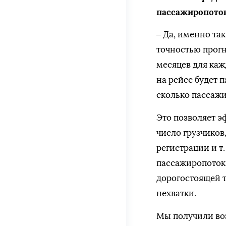
пассажиропоток
– Да, именно та
точностью прогн
месяцев для каж
на рейсе будет 
сколько пассаж
Это позволяет э
число грузчиков
регистрации и т.
пассажиропоток
дорогостоящей т
нехватки.
Мы получили воз