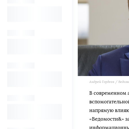
Андрей Гордеев / Ведо
В современном а
вспомогательной
напрямую влияю
«Ведомости&» за
информационным