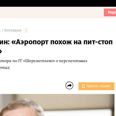
Подп
&
/
Интервью
i
н: «Аэропорт похож на пит-стоп
»
тора по IT «Шереметьево» о перспективах
ортах
Прочту позже