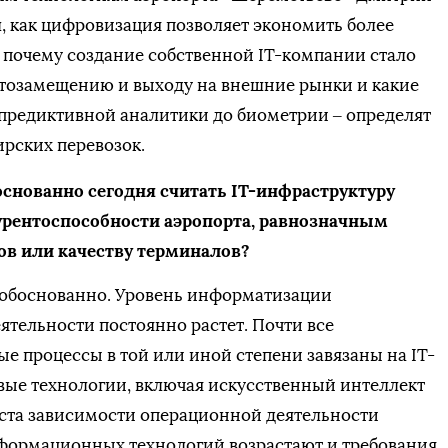
, как цифровизация позволяет экономить более
од, почему создание собственной IT-компании стало
тозамещению и выходу на внешние рынки и какие
 предиктивной аналитики до биометрии – определят
рских перевозок.
основанно сегодня считать IТ-инфраструктуру
рентоспособности аэропорта, равнозначным
ов или качеству терминалов?
ь обоснованно. Уровень информатизации
ятельности постоянно растет. Почти все
е процессы в той или иной степени завязаны на IT-
вые технологии, включая искусственный интеллект
оста зависимости операционной деятельности
нформационных технологий возрастают и требования