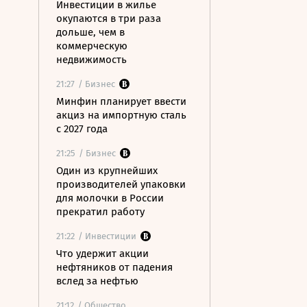
Инвестиции в жилье
окупаются в три раза
дольше, чем в
коммерческую
недвижимость
21:27
/ Бизнес
Минфин планирует ввести
акциз на импортную сталь
с 2027 года
21:25
/ Бизнес
Один из крупнейших
производителей упаковки
для молочки в России
прекратил работу
21:22
/ Инвестиции
Что удержит акции
нефтяников от падения
вслед за нефтью
21:12
/ Общество