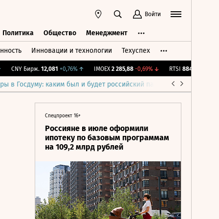
Войти
Политика
Общество
Менеджмент
нность
Инновации и технологии
Техуспех
ть
Политика
Общество
Менеджмент
CNY Бирж.
12,081
+0,76%
↑
IMOEX
2 285,88
-0,69%
↓
RTSI
884,56
-1,27%
↓
ры в Госдуму: каким был и будет российский парламент
Война н
Спецпроект 16+
Россияне в июле оформили
ипотеку по базовым программам
на 109,2 млрд рублей