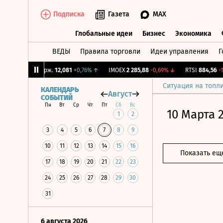
Подписка
Газета
MAX
Глобальные идеи
Бизнес
Экономика
ВЕДЫ
Правила торговли
Идеи управления
Г
Глобальные идеи
Бизнес
Экономик
↑
CNY Бирж.
12,081
+0,76%
↑
IMOEX
2 285,88
-0,69%
↓
RTSI
884,56
-1,27
Ситуация на топл
КАЛЕНДАРЬ
Август
СОБЫТИЙ
Пн
Вт
Ср
Чт
Пт
Сб
Вс
10 Марта 
1
2
3
4
5
6
7
8
9
10
11
12
13
14
15
16
Показать ещ
17
18
19
20
21
22
23
24
25
26
27
28
29
30
31
6 августа 2026