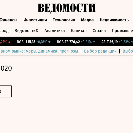
Финансы
Инвестиции
Технологии
Медиа
Недвижимость
ород
Ведомости&
Аналитика
Капитал
Страна
Промышле
а
Финансы
Инвестиции
Технологии
Медиа
Недвижимос
%
↓
RGBI
115,35
+0,18%
↑
RGBITR
776,42
+0,21%
↑
AFLT
36,19
+0,33%
↑
ивном рынке: меры, динамика, прогнозы
Выбор редакции
Выбо
2020
е