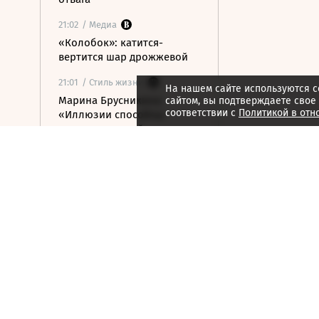
21:02
/ Медиа
«Колобок»: катится-
вертится шар дрожжевой
21:01
/ Стиль жизни
На нашем сайте используются c
Марина Брусникина:
сайтом, вы подтверждаете свое
соответствии с
Политикой в отн
«Иллюзии способны
влиять на людей»
21:00
/ Мнения
«Алмазная колесница»:
уроки созерцания
20:52
/ Бизнес
Глава «Ижавиа» объявил
об уходе после отзыва
сертификата авиакомпании
20:46
/
Страна
В Смоленске женщина и
ребенок погибли из-за