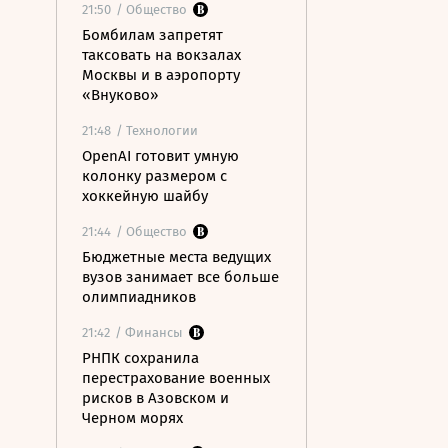
21:50
/ Общество
Бомбилам запретят
таксовать на вокзалах
Москвы и в аэропорту
«Внуково»
21:48
/ Технологии
OpenAI готовит умную
колонку размером с
хоккейную шайбу
21:44
/ Общество
Бюджетные места ведущих
вузов занимает все больше
олимпиадников
21:42
/ Финансы
РНПК сохранила
перестрахование военных
рисков в Азовском и
Черном морях