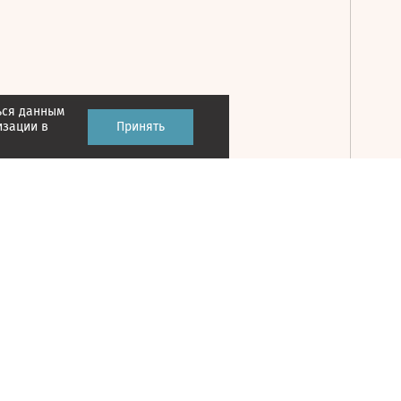
ься данным
Принять
изации в