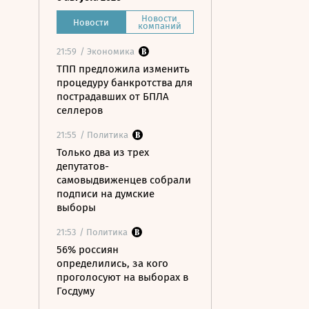
Новости
Новости
компаний
21:59
/ Экономика
ТПП предложила изменить
процедуру банкротства для
пострадавших от БПЛА
селлеров
21:55
/ Политика
Только два из трех
депутатов-
самовыдвиженцев собрали
подписи на думские
выборы
21:53
/ Политика
56% россиян
определились, за кого
проголосуют на выборах в
Госдуму