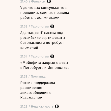
21:40
/ Финансы
У долговых консультантов
появились единые правила
работы с должниками
21:38
/ Технологии
Адаптация IT-систем под
российские сертификаты
безопасности потребует
вложений
21:34
/ Технологии
«Мойофис» закрыл офисы
в Петербурге и Иннополисе
21:33
/ Политика
Россия поддержала
расширение
авиасообщения с
Казахстаном
21:28
/ Недвижимость