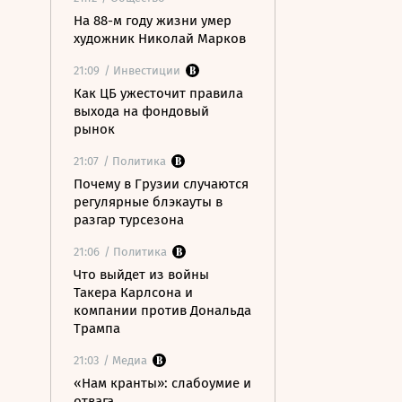
На 88-м году жизни умер
художник Николай Марков
21:09
/ Инвестиции
Как ЦБ ужесточит правила
выхода на фондовый
рынок
21:07
/ Политика
Почему в Грузии случаются
регулярные блэкауты в
разгар турсезона
21:06
/ Политика
Что выйдет из войны
Такера Карлсона и
компании против Дональда
Трампа
21:03
/ Медиа
«Нам кранты»: слабоумие и
отвага