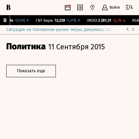
Войти
115,34
+0,14%
↑
CNY Бирж.
12,239
+1,31%
↑
IMOEX
2 281,31
-0,2%
↓
RGBIT
Ситуация на топливном рынке: меры, динамика, прогнозы
Выб
Политика
11 Сентября 2015
Показать еще