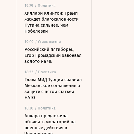
19:29
/ Политика
Хиллари Клинтон: Трамп
жаждет благосклонности
Путина сильнее, чем
Нобелевки
19:09
/ Стиль жизни
Российский пятиборец
Егор Громадский завоевал
золото на ЧЕ
18:55
/ Политика
Глава МИД Турции сравнил
Мекканское соглашение о
защите с пятой статьей
НАТО
18:30
/ Политика
Анкара предложила
объявить мораторий на
военные действия в
Черном море