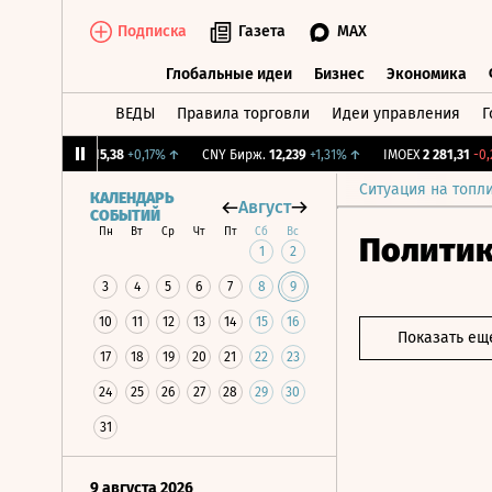
Подписка
Газета
MAX
Глобальные идеи
Бизнес
Экономика
ВЕДЫ
Правила торговли
Идеи управления
Г
Глобальные идеи
Бизнес
Экономик
↓
RGBI
115,38
+0,17%
↑
CNY Бирж.
12,239
+1,31%
↑
IMOEX
2 281,31
-0,2%
Ситуация на топл
КАЛЕНДАРЬ
Август
СОБЫТИЙ
Пн
Вт
Ср
Чт
Пт
Сб
Вс
Полити
1
2
3
4
5
6
7
8
9
10
11
12
13
14
15
16
Показать ещ
17
18
19
20
21
22
23
24
25
26
27
28
29
30
31
9 августа 2026