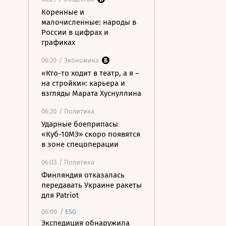
Коренные и
малочисленные: народы в
России в цифрах и
графиках
06:20
/ Экономика
«Кто-то ходит в театр, а я –
на стройки»: карьера и
взгляды Марата Хуснуллина
06:20
/ Политика
Ударные боеприпасы
«Куб-10МЭ» скоро появятся
в зоне спецоперации
06:03
/ Политика
Финляндия отказалась
передавать Украине ракеты
для Patriot
06:00
/
ESG
Экспедиция обнаружила