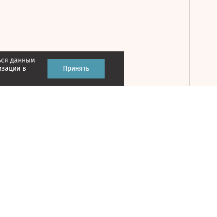
ься данным
Принять
изации в