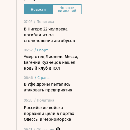
Новости
Новости
компаний
07:02
/ Политика
В Нигере 22 человека
погибли из-за
столкновения автобусов
06:52
/
Спорт
Умер отец Лионеля Месси,
Евгений Кузнецов нашел
новый клуб в КХЛ
06:46
/
Страна
В Уфе дроны пытались
атаковать предприятия
06:35
/ Политика
Российские войска
поразили цели в портах
Одессы и Черноморска
06:21
/ Общество