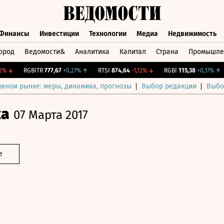
Финансы
Инвестиции
Технологии
Медиа
Недвижимость
ород
Ведомости&
Аналитика
Капитал
Страна
Промышле
а
Финансы
Инвестиции
Технологии
Медиа
Недвижимос
↓
RGBITR
777,67
+0,27%
↑
RTSI
874,64
-1,12%
↓
RGBI
115,38
+0,17%
↑
C
ивном рынке: меры, динамика, прогнозы
Выбор редакции
Выбо
ка
07 Марта 2017
е