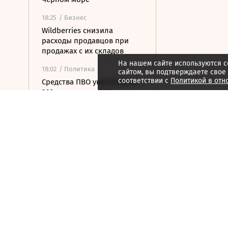
18:25
/ Бизнес
Wildberries снизила
расходы продавцов при
продажах с их складов
На нашем сайте используются c
18:02
/ Политика
сайтом, вы подтверждаете свое
соответствии с
Политикой в отн
Средства ПВО уничтожили
360 украинских БПЛА за
день
17:46
/
Страна
В Чите подросток погиб,
пытаясь спасти тонущего
друга
17:34
/ Политика
Bild: Германия выслала
около 400 россиян с начала
конфликта на Украине
17:11
/ Политика