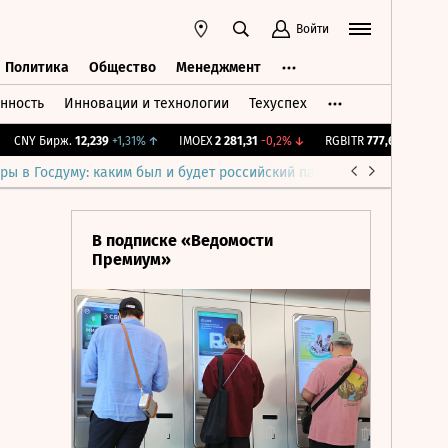
Войти
Политика
Общество
Менеджмент
нность
Инновации и технологии
Техуспех
ть
Политика
Общество
Менеджмент
NY Бирж.
12,239
+1,31%
↑
IMOEX
2 281,31
-0,2%
↓
RGBITR
777,67
+0,27%
↑
ры в Госдуму: каким был и будет российский парламент
Война н
В подписке «Ведомости
Премиум»