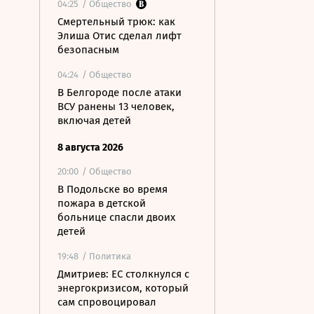
04:25
/ Общество
Смертельный трюк: как
Элиша Отис сделал лифт
безопасным
04:24
/ Общество
В Белгороде после атаки
ВСУ ранены 13 человек,
включая детей
8 августа 2026
20:00
/ Общество
В Подольске во время
пожара в детской
больнице спасли двоих
детей
19:48
/ Политика
Дмитриев: ЕС столкнулся с
энергокризисом, который
сам спровоцировал