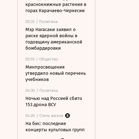
краснокнижные растения в
горах Карачаево-Черкесии
05:33
/ Политика
Мэр Нагасаки заявил о
риске ядерной войны в
годовщину американской
бомбардировки
05:10
/ Общество
Минпросвещения
утвердило новый перечень
учебников
04:30
/ Политика
Ночью над Россией сбито
153 дрона ВСУ
04:26
/ Стиль жизни
На бис: последние
концерты культовых групп