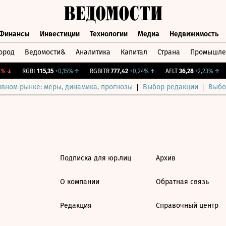
Финансы
Инвестиции
Технологии
Медиа
Недвижимость
ород
Ведомости&
Аналитика
Капитал
Страна
Промышле
а
Финансы
Инвестиции
Технологии
Медиа
Недвижимос
%
↓
RGBI
115,35
+0,15%
↑
RGBITR
777,42
+0,24%
↑
AFLT
36,28
+2,23%
↑
ивном рынке: меры, динамика, прогнозы
Выбор редакции
Выбо
Подписка для юр.лиц
Архив
О компании
Обратная связь
Редакция
Справочный центр