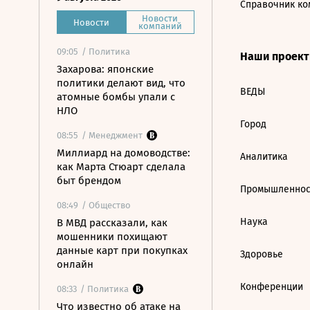
Справочник ко
Новости
Новости
компаний
09:05
/ Политика
Наши проек
Захарова: японские
политики делают вид, что
ВЕДЫ
атомные бомбы упали с
НЛО
Город
08:55
/ Менеджмент
Миллиард на домоводстве:
Аналитика
как Марта Стюарт сделала
быт брендом
Промышленнос
08:49
/ Общество
Наука
В МВД рассказали, как
мошенники похищают
данные карт при покупках
Здоровье
онлайн
Конференции
08:33
/ Политика
Что известно об атаке на