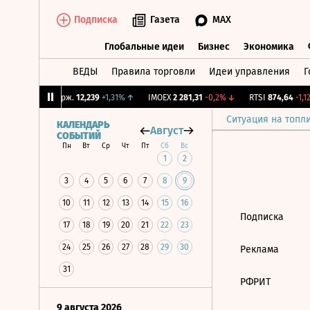
Подписка
Газета
MAX
Глобальные идеи
Бизнес
Экономика
ВЕДЫ
Правила торговли
Идеи управления
Г
Глобальные идеи
Бизнес
Экономик
3%
↑
CNY Бирж.
12,239
+1,31%
↑
IMOEX
2 281,31
-0,2%
↓
RTSI
874,64
-1,12
Ситуация на топл
КАЛЕНДАРЬ
Август
СОБЫТИЙ
Пн
Вт
Ср
Чт
Пт
Сб
Вс
1
2
3
4
5
6
7
8
9
10
11
12
13
14
15
16
Подписка
17
18
19
20
21
22
23
24
25
26
27
28
29
30
Реклама
31
РФРИТ
9 августа 2026