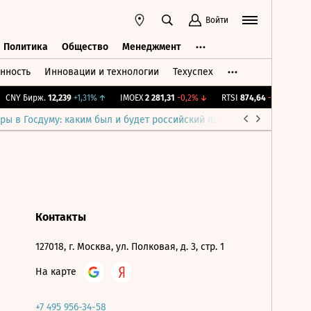
Войти
Политика
Общество
Менеджмент
нность
Инновации и технологии
Техуспех
ть
Политика
Общество
Менеджмент
CNY Бирж.
12,239
+1,31%
↑
IMOEX
2 281,31
-0,2%
↓
RTSI
874,64
-1,12%
↓
ры в Госдуму: каким был и будет российский парламент
Война н
Контакты
127018, г. Москва, ул. Полковая, д. 3, стр. 1
На карте
+7 495 956-34-58