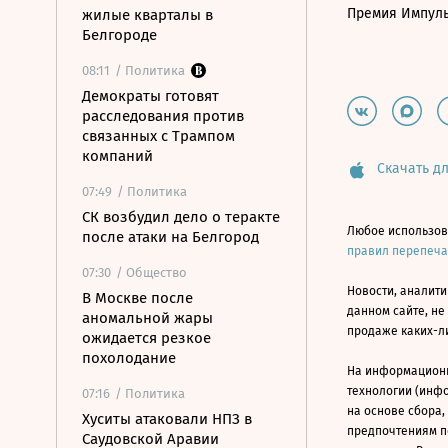
Премия Импул
жилые кварталы в
Белгороде
08:11
/ Политика
Демократы готовят
расследования против
связанных с Трампом
компаний
Скачать дл
07:49
/ Политика
СК возбудил дело о теракте
Любое использов
после атаки на Белгород
правил перепеч
07:30
/ Общество
Новости, аналити
В Москве после
данном сайте, не
аномальной жары
продаже каких-л
ожидается резкое
похолодание
На информацион
технологии (инф
07:16
/ Политика
на основе сбора,
Хуситы атаковали НПЗ в
предпочтениям п
Саудовской Аравии