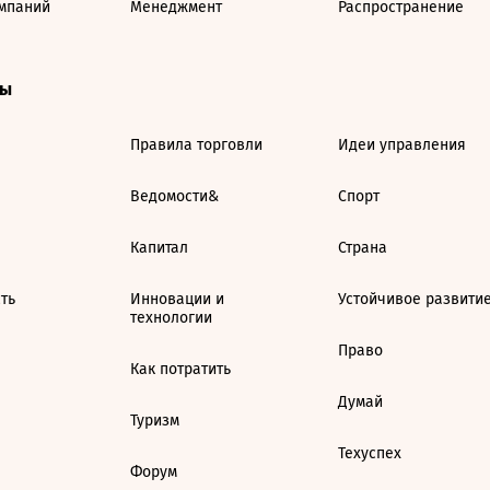
мпаний
Менеджмент
Распространение
ты
Правила торговли
Идеи управления
Ведомости&
Спорт
Капитал
Страна
ть
Инновации и
Устойчивое развити
технологии
Право
Как потратить
Думай
Туризм
Техуспех
Форум