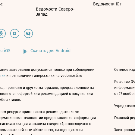
ьс
Ведомости Юг
Ведомости Северо-
Запад
я iOS
Скачать для Android
ание материалов допускается только при соблюдении
Сетевое изд
атки
и при наличии гиперссылки на vedomosti.ru
Решение Фе
ка, прогнозы и другие материалы, представленные на
информацио
 являются офертой или рекомендацией к покупке или
от 27 ноября
ибо активов.
Учредитель
ном ресурсе применяются рекомендательные
ормационные технологии предоставления информации
Главный ре
 систематизации и анализа сведений, относящихся к
ользователей сети «Интернет», находящихся на
Электронна