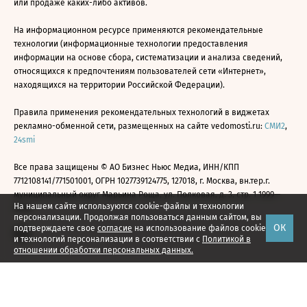
или продаже каких-либо активов.
На информационном ресурсе применяются рекомендательные
технологии (информационные технологии предоставления
информации на основе сбора, систематизации и анализа сведений,
относящихся к предпочтениям пользователей сети «Интернет»,
находящихся на территории Российской Федерации).
Правила применения рекомендательных технологий в виджетах
рекламно-обменной сети, размещенных на сайте vedomosti.ru:
СМИ2
,
24smi
Все права защищены © АО Бизнес Ньюс Медиа, ИНН/КПП
7712108141/771501001, ОГРН 1027739124775, 127018, г. Москва, вн.тер.г.
муниципальный округ Марьина Роща, ул. Полковая, д. 3, стр. 1 1999—
На нашем сайте используются cookie-файлы и технологии
2026
персонализации. Продолжая пользоваться данным сайтом, вы
ОК
подтверждаете свое
согласие
на использование файлов cookie
и технологий персонализации в соответствии с
Политикой в
отношении обработки персональных данных.