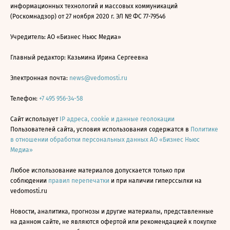
информационных технологий и массовых коммуникаций
(Роскомнадзор) от 27 ноября 2020 г. ЭЛ № ФС 77-79546
Учредитель: АО «Бизнес Ньюс Медиа»
Главный редактор: Казьмина Ирина Сергеевна
Электронная почта:
news@vedomosti.ru
Телефон:
+7 495 956-34-58
Сайт использует
IP адреса, cookie и данные геолокации
Пользователей сайта, условия использования содержатся в
Политике
в отношении обработки персональных данных АО «Бизнес Ньюс
Медиа»
Любое использование материалов допускается только при
соблюдении
правил перепечатки
и при наличии гиперссылки на
vedomosti.ru
Новости, аналитика, прогнозы и другие материалы, представленные
на данном сайте, не являются офертой или рекомендацией к покупке