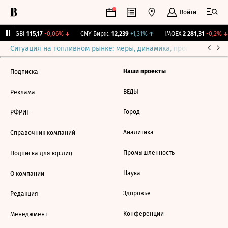
Войти
RGBI
115,17
-0,06%
↓
CNY Бирж.
12,239
+1,31%
↑
IMOEX
2 281,31
-0,2%
↓
Ситуация на топливном рынке: меры, динамика, прогнозы
Выб
Наши проекты
Подписка
ВЕДЫ
Реклама
Город
РФРИТ
Аналитика
Справочник компаний
Промышленность
Подписка для юр.лиц
Наука
О компании
Здоровье
Редакция
Конференции
Менеджмент