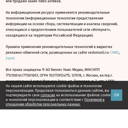
или продаже каких-либо активов.
На информационном ресурсе применяются рекомендательные
технологии (информационные технологии предоставления
информации на основе сбора, систематизации и анализа сведений,
относящихся к предпочтениям пользователей сети «Интернет»,
находящихся на территории Российской Федерации).
Правила применения рекомендательных технологий в виджетах
рекламно-обменной сети, размещенных на сайте vedomosti.ru:
СМИ2
,
24smi
Все права защищены © АО Бизнес Ньюс Медиа, ИНН/КПП
7712108141/771501001, ОГРН 1027739124775, 127018, г. Москва, вн.тер.г.
муниципальный округ Марьина Роща, ул. Полковая, д. 3, стр. 1 1999—
На нашем сайте используются cookie-файлы и технологии
2026
персонализации. Продолжая пользоваться данным сайтом, вы
ОК
подтверждаете свое
согласие
на использование файлов cookie
и технологий персонализации в соответствии с
Политикой в
отношении обработки персональных данных.