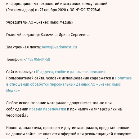
информационных технологий и массовых коммуникаций
(Роскомнадзор) от 27 ноября 2020 г. ЭЛ № ФС 77-79546
Учредитель: АО «Бизнес Ньюс Медиа»
Главный редактор: Казьмина Ирина Сергеевна
Электронная почта:
news@vedomosti.ru
Телефон:
+7 495 956-34-58
Сайт использует
IP адреса, cookie и данные геолокации
Пользователей сайта, условия использования содержатся в
Политике
в отношении обработки персональных данных АО «Бизнес Ньюс
Медиа»
Любое использование материалов допускается только при
соблюдении
правил перепечатки
и при наличии гиперссылки на
vedomosti.ru
Новости, аналитика, прогнозы и другие материалы, представленные
на данном сайте, не являются офертой или рекомендацией к покупке