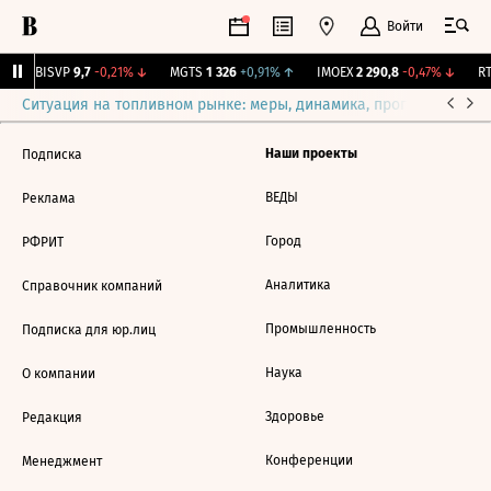
Войти
↑
BISVP
9,7
-0,21%
↓
MGTS
1 326
+0,91%
↑
IMOEX
2 290,8
-0,47%
↓
RT
Ситуация на топливном рынке: меры, динамика, прогнозы
Выб
Наши проекты
Подписка
ВЕДЫ
Реклама
Город
РФРИТ
Аналитика
Справочник компаний
Промышленность
Подписка для юр.лиц
Наука
О компании
Здоровье
Редакция
Конференции
Менеджмент