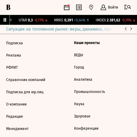
Войти
,34%
↑
UTAR
9,3
-0,11%
↓
MRKS
0,391
+0,64%
↑
IMOEX
2 281,62
-0,19%
↓
Ситуация на топливном рынке: меры, динамика, прогнозы
Выб
Наши проекты
Подписка
ВЕДЫ
Реклама
Город
РФРИТ
Аналитика
Справочник компаний
Промышленность
Подписка для юр.лиц
Наука
О компании
Здоровье
Редакция
Конференции
Менеджмент