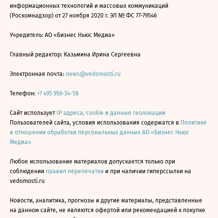
информационных технологий и массовых коммуникаций
(Роскомнадзор) от 27 ноября 2020 г. ЭЛ № ФС 77-79546
Учредитель: АО «Бизнес Ньюс Медиа»
Главный редактор: Казьмина Ирина Сергеевна
Электронная почта:
news@vedomosti.ru
Телефон:
+7 495 956-34-58
Сайт использует
IP адреса, cookie и данные геолокации
Пользователей сайта, условия использования содержатся в
Политике
в отношении обработки персональных данных АО «Бизнес Ньюс
Медиа»
Любое использование материалов допускается только при
соблюдении
правил перепечатки
и при наличии гиперссылки на
vedomosti.ru
Новости, аналитика, прогнозы и другие материалы, представленные
на данном сайте, не являются офертой или рекомендацией к покупке