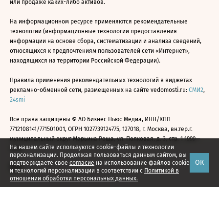
или продаже каких-либо активов.
На информационном ресурсе применяются рекомендательные
технологии (информационные технологии предоставления
информации на основе сбора, систематизации и анализа сведений,
относящихся к предпочтениям пользователей сети «Интернет»,
находящихся на территории Российской Федерации).
Правила применения рекомендательных технологий в виджетах
рекламно-обменной сети, размещенных на сайте vedomosti.ru:
СМИ2
,
24smi
Все права защищены © АО Бизнес Ньюс Медиа, ИНН/КПП
7712108141/771501001, ОГРН 1027739124775, 127018, г. Москва, вн.тер.г.
муниципальный округ Марьина Роща, ул. Полковая, д. 3, стр. 1 1999—
На нашем сайте используются cookie-файлы и технологии
2026
персонализации. Продолжая пользоваться данным сайтом, вы
ОК
подтверждаете свое
согласие
на использование файлов cookie
и технологий персонализации в соответствии с
Политикой в
отношении обработки персональных данных.