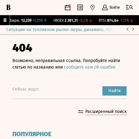
Войти
CNY Бирж.
12,239
+1,31%
↑
IMOEX
2 281,31
-0,2%
↓
RTSI
874,64
-1,12%
↓
R
Ситуация на топливном рынке: меры, динамика, прогнозы
Выб
404
Возможно, неправильная ссылка. Попробуйте найти
статью по названию или
сообщите нам об ошибке
Сейчас ищут:
Найти
Расширенный поиск
ПОПУЛЯРНОЕ