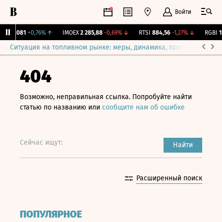
Войти
.
12,081
+0,76%
↑
IMOEX
2 285,88
-0,69%
↓
RTSI
884,56
-1,27%
↓
RGBI
115
Ситуация на топливном рынке: меры, динамика, прогнозы
Выб
404
Возможно, неправильная ссылка. Попробуйте найти
статью по названию или
сообщите нам об ошибке
Сейчас ищут:
Найти
Расширенный поиск
ПОПУЛЯРНОЕ