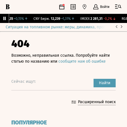
Войти
I
115,35
+0,15%
↑
CNY Бирж.
12,239
+1,31%
↑
IMOEX
2 281,31
-0,2%
↓
RGBI
Ситуация на топливном рынке: меры, динамика, прогнозы
Выб
404
Возможно, неправильная ссылка. Попробуйте найти
статью по названию или
сообщите нам об ошибке
Сейчас ищут:
Найти
Расширенный поиск
ПОПУЛЯРНОЕ