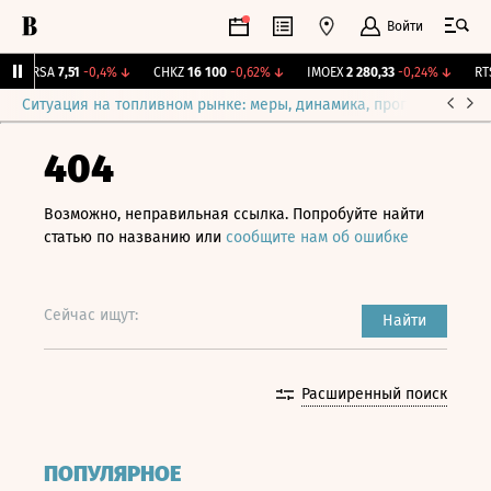
Войти
ARSA
7,51
-0,4%
↓
CHKZ
16 100
-0,62%
↓
IMOEX
2 280,33
-0,24%
↓
RTSI
Ситуация на топливном рынке: меры, динамика, прогнозы
Выб
404
Возможно, неправильная ссылка. Попробуйте найти
статью по названию или
сообщите нам об ошибке
Сейчас ищут:
Найти
Расширенный поиск
ПОПУЛЯРНОЕ