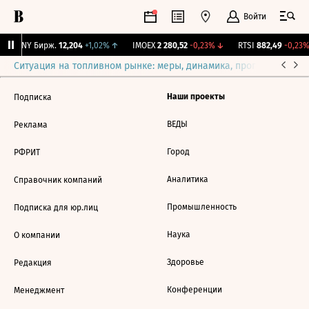
Войти
CNY Бирж.
12,204
+1,02%
↑
IMOEX
2 280,52
-0,23%
↓
RTSI
882,49
-0,23%
Ситуация на топливном рынке: меры, динамика, прогнозы
Выб
Наши проекты
Подписка
ВЕДЫ
Реклама
Город
РФРИТ
Аналитика
Справочник компаний
Промышленность
Подписка для юр.лиц
Наука
О компании
Здоровье
Редакция
Конференции
Менеджмент