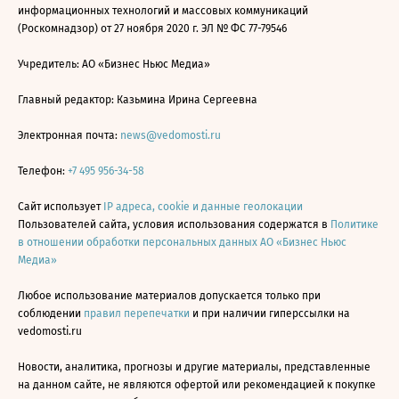
информационных технологий и массовых коммуникаций
(Роскомнадзор) от 27 ноября 2020 г. ЭЛ № ФС 77-79546
Учредитель: АО «Бизнес Ньюс Медиа»
Главный редактор: Казьмина Ирина Сергеевна
Электронная почта:
news@vedomosti.ru
Телефон:
+7 495 956-34-58
Сайт использует
IP адреса, cookie и данные геолокации
Пользователей сайта, условия использования содержатся в
Политике
в отношении обработки персональных данных АО «Бизнес Ньюс
Медиа»
Любое использование материалов допускается только при
соблюдении
правил перепечатки
и при наличии гиперссылки на
vedomosti.ru
Новости, аналитика, прогнозы и другие материалы, представленные
на данном сайте, не являются офертой или рекомендацией к покупке