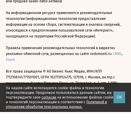
или продаже каких-либо активов.
На информационном ресурсе применяются рекомендательные
технологии (информационные технологии предоставления
информации на основе сбора, систематизации и анализа сведений,
относящихся к предпочтениям пользователей сети «Интернет»,
находящихся на территории Российской Федерации).
Правила применения рекомендательных технологий в виджетах
рекламно-обменной сети, размещенных на сайте vedomosti.ru:
СМИ2
,
24smi
Все права защищены © АО Бизнес Ньюс Медиа, ИНН/КПП
7712108141/771501001, ОГРН 1027739124775, 127018, г. Москва, вн.тер.г.
муниципальный округ Марьина Роща, ул. Полковая, д. 3, стр. 1 1999—
На нашем сайте используются cookie-файлы и технологии
2026
персонализации. Продолжая пользоваться данным сайтом, вы
ОК
подтверждаете свое
согласие
на использование файлов cookie
и технологий персонализации в соответствии с
Политикой в
отношении обработки персональных данных.