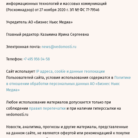
информационных технологий и массовых коммуникаций
(Роскомнадзор) от 27 ноября 2020 г. ЭЛ № ФС 77-79546
Учредитель: АО «Бизнес Ньюс Медиа»
Главный редактор: Казьмина Ирина Сергеевна
Электронная почта:
news@vedomosti.ru
Телефон:
+7 495 956-34-58
Сайт использует
IP адреса, cookie и данные геолокации
Пользователей сайта, условия использования содержатся в
Политике
в отношении обработки персональных данных АО «Бизнес Ньюс
Медиа»
Любое использование материалов допускается только при
соблюдении
правил перепечатки
и при наличии гиперссылки на
vedomosti.ru
Новости, аналитика, прогнозы и другие материалы, представленные
на данном сайте, не являются офертой или рекомендацией к покупке