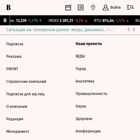
Войти
Y Бирж.
12,239
+1,31%
↑
IMOEX
2 281,31
-0,2%
↓
RTSI
874,64
-1,12%
↓
RGB
Ситуация на топливном рынке: меры, динамика, прогнозы
Выб
Наши проекты
Подписка
ВЕДЫ
Реклама
Город
РФРИТ
Аналитика
Справочник компаний
Промышленность
Подписка для юр.лиц
Наука
О компании
Здоровье
Редакция
Конференции
Менеджмент