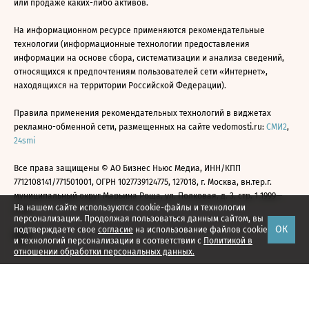
или продаже каких-либо активов.
На информационном ресурсе применяются рекомендательные
технологии (информационные технологии предоставления
информации на основе сбора, систематизации и анализа сведений,
относящихся к предпочтениям пользователей сети «Интернет»,
находящихся на территории Российской Федерации).
Правила применения рекомендательных технологий в виджетах
рекламно-обменной сети, размещенных на сайте vedomosti.ru:
СМИ2
,
24smi
Все права защищены © АО Бизнес Ньюс Медиа, ИНН/КПП
7712108141/771501001, ОГРН 1027739124775, 127018, г. Москва, вн.тер.г.
муниципальный округ Марьина Роща, ул. Полковая, д. 3, стр. 1 1999—
На нашем сайте используются cookie-файлы и технологии
2026
персонализации. Продолжая пользоваться данным сайтом, вы
ОК
подтверждаете свое
согласие
на использование файлов cookie
и технологий персонализации в соответствии с
Политикой в
отношении обработки персональных данных.