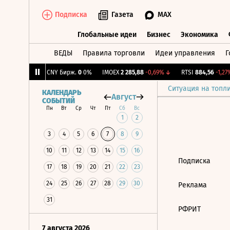
Подписка
Газета
MAX
Глобальные идеи
Бизнес
Экономика
ВЕДЫ
Правила торговли
Идеи управления
Г
Глобальные идеи
Бизнес
Экономик
,2
+0,42%
↑
CNY Бирж.
0
0%
IMOEX
2 285,88
-0,69%
↓
RTSI
884,56
-1,27%
Ситуация на топл
КАЛЕНДАРЬ
Август
СОБЫТИЙ
Пн
Вт
Ср
Чт
Пт
Сб
Вс
1
2
3
4
5
6
7
8
9
10
11
12
13
14
15
16
Подписка
17
18
19
20
21
22
23
24
25
26
27
28
29
30
Реклама
31
РФРИТ
7 августа 2026