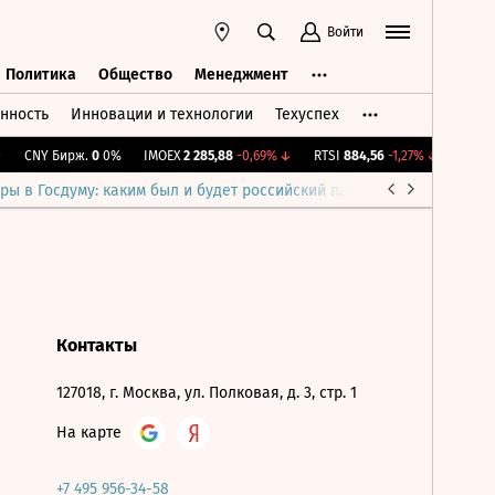
Войти
Политика
Общество
Менеджмент
нность
Инновации и технологии
Техуспех
ть
Политика
Общество
Менеджмент
CNY Бирж.
0
0%
IMOEX
2 285,88
-0,69%
↓
RTSI
884,56
-1,27%
↓
RGBI
1
ры в Госдуму: каким был и будет российский парламент
Война н
Контакты
127018, г. Москва, ул. Полковая, д. 3, стр. 1
На карте
+7 495 956-34-58