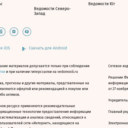
ьс
Ведомости Юг
Ведомости Северо-
Запад
я iOS
Скачать для Android
ание материалов допускается только при соблюдении
Сетевое изд
атки
и при наличии гиперссылки на vedomosti.ru
Решение Фе
ка, прогнозы и другие материалы, представленные на
информацио
 являются офертой или рекомендацией к покупке или
от 27 ноября
ибо активов.
Учредитель
ном ресурсе применяются рекомендательные
ормационные технологии предоставления информации
Главный ре
 систематизации и анализа сведений, относящихся к
ользователей сети «Интернет», находящихся на
Электронна