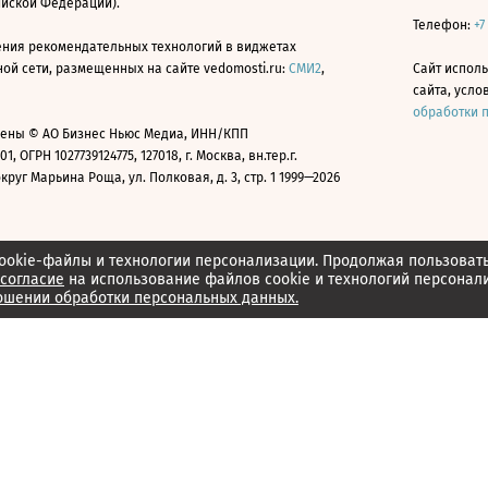
ийской Федерации).
Телефон:
+7
ния рекомендательных технологий в виджетах
й сети, размещенных на сайте vedomosti.ru:
СМИ2
,
Сайт испол
сайта, усл
обработки 
ены © АО Бизнес Ньюс Медиа, ИНН/КПП
01, ОГРН 1027739124775, 127018, г. Москва, вн.тер.г.
уг Марьина Роща, ул. Полковая, д. 3, стр. 1 1999—2026
ookie-файлы и технологии персонализации. Продолжая пользоват
согласие
на использование файлов cookie и технологий персонал
ошении обработки персональных данных.