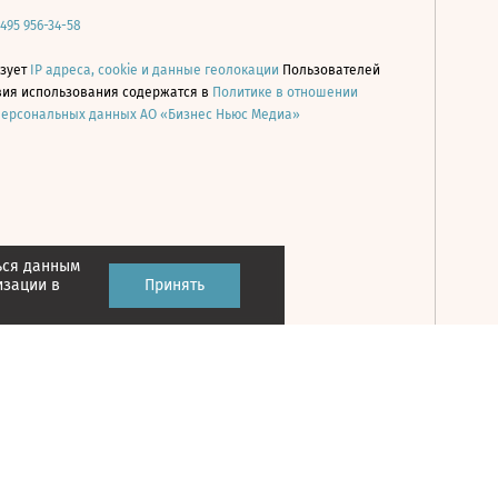
 495 956-34-58
ьзует
IP адреса, cookie и данные геолокации
Пользователей
овия использования содержатся в
Политике в отношении
персональных данных АО «Бизнес Ньюс Медиа»
ься данным
Принять
изации в