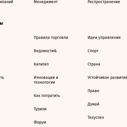
мпаний
Менеджмент
Распространение
ты
Правила торговли
Идеи управления
Ведомости&
Спорт
Капитал
Страна
ть
Инновации и
Устойчивое развити
технологии
Право
Как потратить
Думай
Туризм
Техуспех
Форум