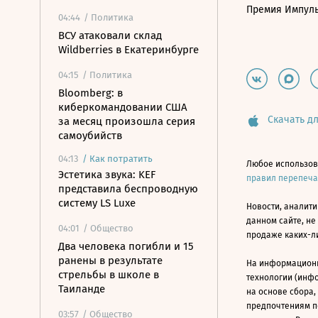
Премия Импул
04:44
/ Политика
ВСУ атаковали склад
Wildberries в Екатеринбурге
04:15
/ Политика
Bloomberg: в
киберкомандовании США
Скачать дл
за месяц произошла серия
самоубийств
04:13
/
Как потратить
Любое использов
Эстетика звука: KEF
правил перепеч
представила беспроводную
систему LS Luxe
Новости, аналити
данном сайте, не
04:01
/ Общество
продаже каких-л
Два человека погибли и 15
ранены в результате
На информацион
стрельбы в школе в
технологии (инф
Таиланде
на основе сбора,
предпочтениям п
03:57
/ Общество