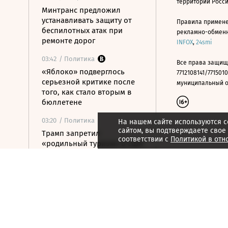
территории Росс
Минтранс предложил
устанавливать защиту от
Правила примене
беспилотных атак при
рекламно-обменно
ремонте дорог
INFOX
,
24smi
03:42
/ Политика
Все права защищ
«Яблоко» подверглось
7712108141/7715010
серьезной критике после
муниципальный окр
того, как стало вторым в
бюллетене
03:20
/ Политика
На нашем сайте используются c
сайтом, вы подтверждаете свое
Трамп запретил
соответствии с
Политикой в отн
«родильный туризм» в США
6 августа 2026
21:59
/ Экономика
ТПП предложила изменить
процедуру банкротства для
пострадавших от БПЛА
селлеров