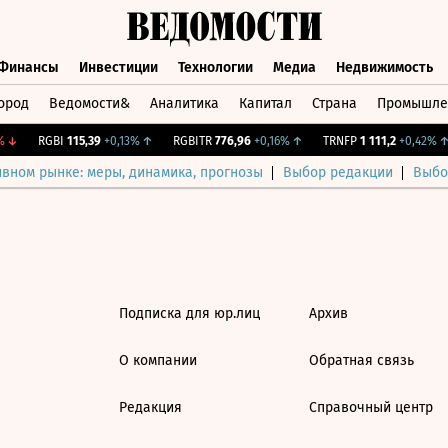
Финансы
Инвестиции
Технологии
Медиа
Недвижимость
ород
Ведомости&
Аналитика
Капитал
Страна
Промышле
а
Финансы
Инвестиции
Технологии
Медиа
Недвижимос
↓
RGBI
115,39
+0,13%
↑
RGBITR
776,96
+0,16%
↑
TRNFP
1 111,2
+0,42%
↑
ивном рынке: меры, динамика, прогнозы
Выбор редакции
Выбо
Подписка для юр.лиц
Архив
О компании
Обратная связь
Редакция
Справочный центр