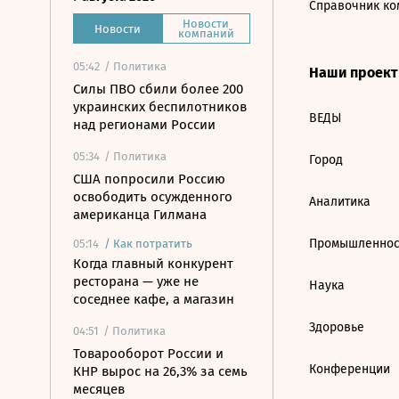
Справочник ко
Новости
Новости
компаний
05:42
/ Политика
Наши проек
Силы ПВО сбили более 200
украинских беспилотников
ВЕДЫ
над регионами России
05:34
/ Политика
Город
США попросили Россию
освободить осужденного
Аналитика
американца Гилмана
Промышленнос
05:14
/
Как потратить
Когда главный конкурент
ресторана — уже не
Наука
соседнее кафе, а магазин
Здоровье
04:51
/ Политика
Товарооборот России и
Конференции
КНР вырос на 26,3% за семь
месяцев