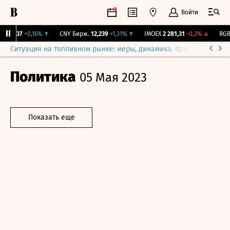
Войти
115,37
+0,16%
↑
CNY Бирж.
12,239
+1,31%
↑
IMOEX
2 281,31
-0,2%
↓
RGBI
Ситуация на топливном рынке: меры, динамика, прогнозы
Выб
Политика
05 Мая 2023
Показать еще