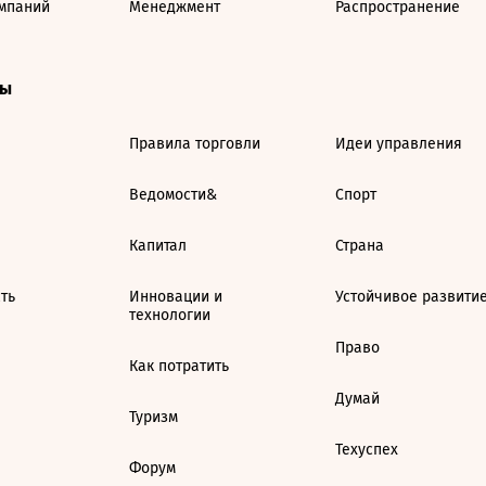
мпаний
Менеджмент
Распространение
ты
Правила торговли
Идеи управления
Ведомости&
Спорт
Капитал
Страна
ть
Инновации и
Устойчивое развити
технологии
Право
Как потратить
Думай
Туризм
Техуспех
Форум