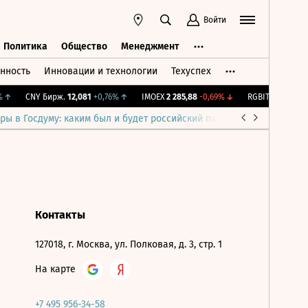
Войти
Политика
Общество
Менеджмент
нность
Инновации и технологии
Техуспех
ть
Политика
Общество
Менеджмент
↑
CNY Бирж.
12,081
+0,76%
↑
IMOEX
2 285,88
-0,69%
↓
RGBITR
776,42
+0
ры в Госдуму: каким был и будет российский парламент
Война н
Контакты
127018, г. Москва, ул. Полковая, д. 3, стр. 1
На карте
+7 495 956-34-58