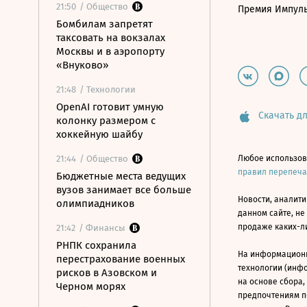
21:50
/ Общество
Премия Импул
Бомбилам запретят
таксовать на вокзалах
Москвы и в аэропорту
«Внуково»
21:48
/ Технологии
OpenAI готовит умную
Скачать дл
колонку размером с
хоккейную шайбу
21:44
/ Общество
Любое использов
правил перепеч
Бюджетные места ведущих
вузов занимает все больше
Новости, аналити
олимпиадников
данном сайте, не
продаже каких-л
21:42
/ Финансы
РНПК сохранила
На информацион
перестрахование военных
технологии (инф
рисков в Азовском и
на основе сбора,
Черном морях
предпочтениям п