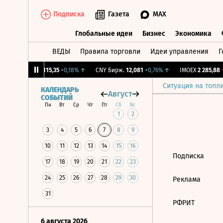
Подписка
Газета
MAX
Глобальные идеи
Бизнес
Экономика
ВЕДЫ
Правила торговли
Идеи управления
Г
Глобальные идеи
Бизнес
Экономик
27%
↓
RGBI
115,35
+0,18%
↑
CNY Бирж.
12,081
+0,76%
↑
IMOEX
2 285,88
-
Ситуация на топл
КАЛЕНДАРЬ
Август
СОБЫТИЙ
Пн
Вт
Ср
Чт
Пт
Сб
Вс
1
2
3
4
5
6
7
8
9
10
11
12
13
14
15
16
Подписка
17
18
19
20
21
22
23
24
25
26
27
28
29
30
Реклама
31
РФРИТ
6 августа 2026