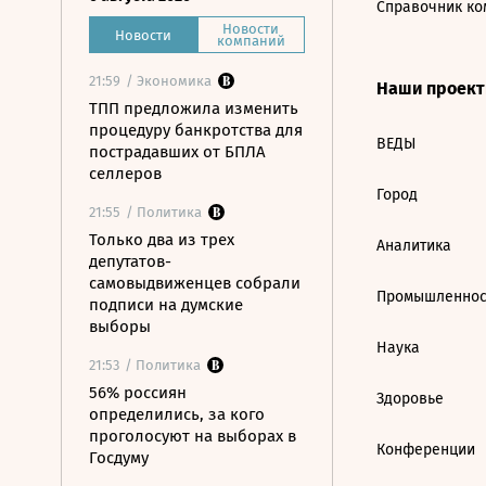
Справочник ко
Новости
Новости
компаний
21:59
/ Экономика
Наши проек
ТПП предложила изменить
процедуру банкротства для
ВЕДЫ
пострадавших от БПЛА
селлеров
Город
21:55
/ Политика
Только два из трех
Аналитика
депутатов-
самовыдвиженцев собрали
Промышленнос
подписи на думские
выборы
Наука
21:53
/ Политика
56% россиян
Здоровье
определились, за кого
проголосуют на выборах в
Конференции
Госдуму