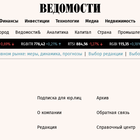
Финансы
Инвестиции
Технологии
Медиа
Недвижимость
ород
Ведомости&
Аналитика
Капитал
Страна
Промышле
а
Финансы
Инвестиции
Технологии
Медиа
Недвижимос
0,69%
↓
RGBITR
776,42
+0,21%
↑
RTSI
884,56
-1,27%
↓
RGBI
115,35
+0,18%
ивном рынке: меры, динамика, прогнозы
Выбор редакции
Выбо
Подписка для юр.лиц
Архив
О компании
Обратная связь
Редакция
Справочный центр