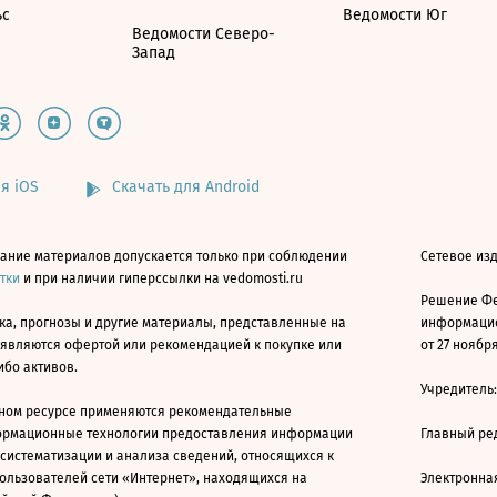
ьс
Ведомости Юг
Ведомости Северо-
Запад
я iOS
Скачать для Android
ание материалов допускается только при соблюдении
Сетевое изд
атки
и при наличии гиперссылки на vedomosti.ru
Решение Фе
ка, прогнозы и другие материалы, представленные на
информацио
 являются офертой или рекомендацией к покупке или
от 27 ноября
ибо активов.
Учредитель
ном ресурсе применяются рекомендательные
ормационные технологии предоставления информации
Главный ре
 систематизации и анализа сведений, относящихся к
ользователей сети «Интернет», находящихся на
Электронна