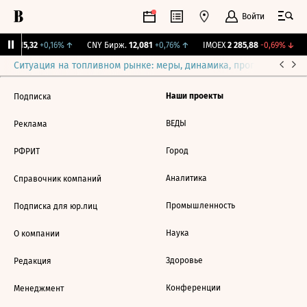
Войти
GBI
115,32
+0,16%
↑
CNY Бирж.
12,081
+0,76%
↑
IMOEX
2 285,88
-0,69%
↓
Ситуация на топливном рынке: меры, динамика, прогнозы
Выб
Наши проекты
Подписка
ВЕДЫ
Реклама
Город
РФРИТ
Аналитика
Справочник компаний
Промышленность
Подписка для юр.лиц
Наука
О компании
Здоровье
Редакция
Конференции
Менеджмент