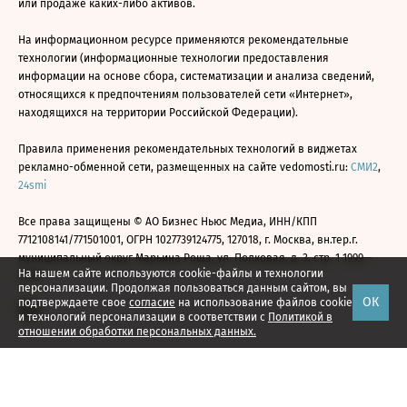
или продаже каких-либо активов.
На информационном ресурсе применяются рекомендательные
технологии (информационные технологии предоставления
информации на основе сбора, систематизации и анализа сведений,
относящихся к предпочтениям пользователей сети «Интернет»,
находящихся на территории Российской Федерации).
Правила применения рекомендательных технологий в виджетах
рекламно-обменной сети, размещенных на сайте vedomosti.ru:
СМИ2
,
24smi
Все права защищены © АО Бизнес Ньюс Медиа, ИНН/КПП
7712108141/771501001, ОГРН 1027739124775, 127018, г. Москва, вн.тер.г.
муниципальный округ Марьина Роща, ул. Полковая, д. 3, стр. 1 1999—
На нашем сайте используются cookie-файлы и технологии
2026
персонализации. Продолжая пользоваться данным сайтом, вы
ОК
подтверждаете свое
согласие
на использование файлов cookie
и технологий персонализации в соответствии с
Политикой в
отношении обработки персональных данных.