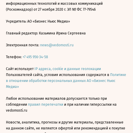
информационных технологий и массовых коммуникаций
(Роскомнадзор) от 27 ноября 2020 г. ЭЛ № ФС 77-79546
Учредитель: АО «Бизнес Ньюс Медиа»
Главный редактор: Казьмина Ирина Сергеевна
Электронная почта:
news@vedomosti.ru
Телефон:
+7 495 956-34-58
Сайт использует
IP адреса, cookie и данные геолокации
Пользователей сайта, условия использования содержатся в
Политике
в отношении обработки персональных данных АО «Бизнес Ньюс
Медиа»
Любое использование материалов допускается только при
соблюдении
правил перепечатки
и при наличии гиперссылки на
vedomosti.ru
Новости, аналитика, прогнозы и другие материалы, представленные
на данном сайте, не являются офертой или рекомендацией к покупке