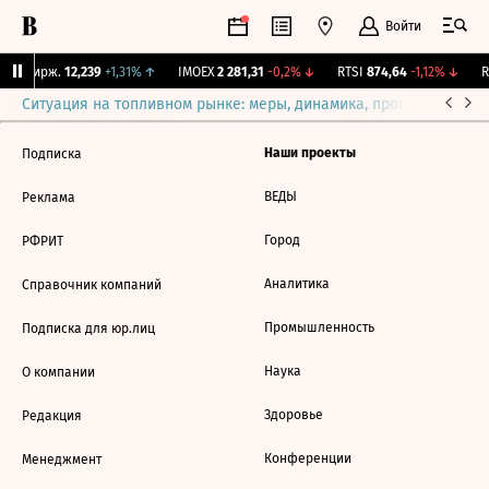
Войти
NY Бирж.
12,239
+1,31%
↑
IMOEX
2 281,31
-0,2%
↓
RTSI
874,64
-1,12%
↓
R
Ситуация на топливном рынке: меры, динамика, прогнозы
Выб
Наши проекты
Подписка
ВЕДЫ
Реклама
Город
РФРИТ
Аналитика
Справочник компаний
Промышленность
Подписка для юр.лиц
Наука
О компании
Здоровье
Редакция
Конференции
Менеджмент