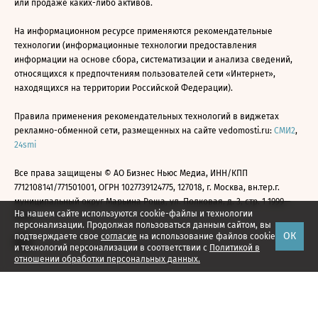
или продаже каких-либо активов.
На информационном ресурсе применяются рекомендательные
технологии (информационные технологии предоставления
информации на основе сбора, систематизации и анализа сведений,
относящихся к предпочтениям пользователей сети «Интернет»,
находящихся на территории Российской Федерации).
Правила применения рекомендательных технологий в виджетах
рекламно-обменной сети, размещенных на сайте vedomosti.ru:
СМИ2
,
24smi
Все права защищены © АО Бизнес Ньюс Медиа, ИНН/КПП
7712108141/771501001, ОГРН 1027739124775, 127018, г. Москва, вн.тер.г.
муниципальный округ Марьина Роща, ул. Полковая, д. 3, стр. 1 1999—
На нашем сайте используются cookie-файлы и технологии
2026
персонализации. Продолжая пользоваться данным сайтом, вы
ОК
подтверждаете свое
согласие
на использование файлов cookie
и технологий персонализации в соответствии с
Политикой в
отношении обработки персональных данных.