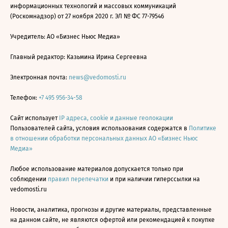
информационных технологий и массовых коммуникаций
(Роскомнадзор) от 27 ноября 2020 г. ЭЛ № ФС 77-79546
Учредитель: АО «Бизнес Ньюс Медиа»
Главный редактор: Казьмина Ирина Сергеевна
Электронная почта:
news@vedomosti.ru
Телефон:
+7 495 956-34-58
Сайт использует
IP адреса, cookie и данные геолокации
Пользователей сайта, условия использования содержатся в
Политике
в отношении обработки персональных данных АО «Бизнес Ньюс
Медиа»
Любое использование материалов допускается только при
соблюдении
правил перепечатки
и при наличии гиперссылки на
vedomosti.ru
Новости, аналитика, прогнозы и другие материалы, представленные
на данном сайте, не являются офертой или рекомендацией к покупке