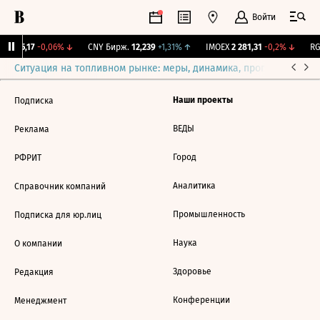
Войти
BI
115,17
-0,06%
↓
CNY Бирж.
12,239
+1,31%
↑
IMOEX
2 281,31
-0,2%
↓
RG
Ситуация на топливном рынке: меры, динамика, прогнозы
Выб
Наши проекты
Подписка
ВЕДЫ
Реклама
Город
РФРИТ
Аналитика
Справочник компаний
Промышленность
Подписка для юр.лиц
Наука
О компании
Здоровье
Редакция
Конференции
Менеджмент