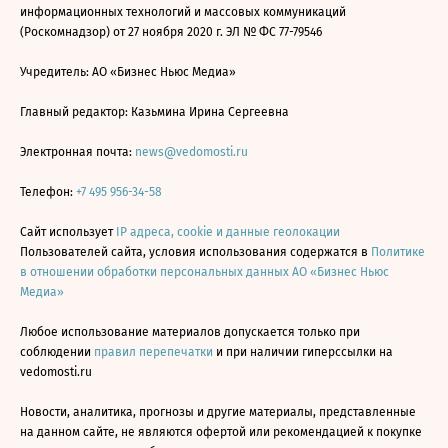
информационных технологий и массовых коммуникаций
(Роскомнадзор) от 27 ноября 2020 г. ЭЛ № ФС 77-79546
Учредитель: АО «Бизнес Ньюс Медиа»
Главный редактор: Казьмина Ирина Сергеевна
Электронная почта:
news@vedomosti.ru
Телефон:
+7 495 956-34-58
Сайт использует
IP адреса, cookie и данные геолокации
Пользователей сайта, условия использования содержатся в
Политике
в отношении обработки персональных данных АО «Бизнес Ньюс
Медиа»
Любое использование материалов допускается только при
соблюдении
правил перепечатки
и при наличии гиперссылки на
vedomosti.ru
Новости, аналитика, прогнозы и другие материалы, представленные
на данном сайте, не являются офертой или рекомендацией к покупке