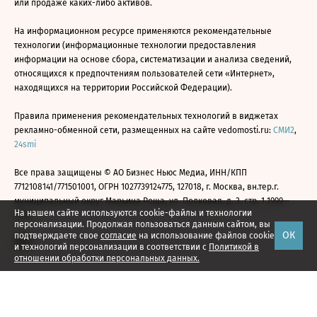
или продаже каких-либо активов.
На информационном ресурсе применяются рекомендательные
технологии (информационные технологии предоставления
информации на основе сбора, систематизации и анализа сведений,
относящихся к предпочтениям пользователей сети «Интернет»,
находящихся на территории Российской Федерации).
Правила применения рекомендательных технологий в виджетах
рекламно-обменной сети, размещенных на сайте vedomosti.ru:
СМИ2
,
24smi
Все права защищены © АО Бизнес Ньюс Медиа, ИНН/КПП
7712108141/771501001, ОГРН 1027739124775, 127018, г. Москва, вн.тер.г.
муниципальный округ Марьина Роща, ул. Полковая, д. 3, стр. 1 1999—
На нашем сайте используются cookie-файлы и технологии
2026
персонализации. Продолжая пользоваться данным сайтом, вы
ОК
подтверждаете свое
согласие
на использование файлов cookie
и технологий персонализации в соответствии с
Политикой в
отношении обработки персональных данных.